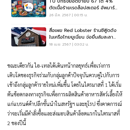
TU ปักธงยอดขายปี 67 โต 4%
ตัดเนื้อร้ายเรดล็อปสเตอร์ อัพมาร์
จิ้นเหนือ18%
26 มี.ค. 2567 | 00:15 น.
สื่อเผย Red Lobster ร้านซีฟู้ดดัง
ในเครือไทยยูเนี่ยน จ่อยื่นล้มละลาย
ในสหรัฐ
18 เม.ย. 2567 | 03:02 น.
ขณะเดียวกัน ไอ-เทลได้เดินหน้ากลยุทธ์เพื่อเร่งการ
เติบโตของธุรกิจร่วมกับกลุ่มลูกค้าปัจจุบันควบคู่ไปกับการ
เข้าถึงกลุ่มลูกค้ารายใหม่เพิ่มขึ้น โดยในไตรมาสที่ 1 ได้เริ่ม
ต้นข้อตกลงทางธุรกิจเพื่อการผลิตสินค้าอาหารสัตว์เลี้ยงให้
แก่แบรนด์ค้าปลีกชั้นนำในสหรัฐฯ และยุโรป ซึ่งคาดการณ์
ว่าจะเริ่มมีคำสั่งซื้อและส่งมอบสินค้าล็อตแรกในไตรมาสที่
2 ของปีนี้