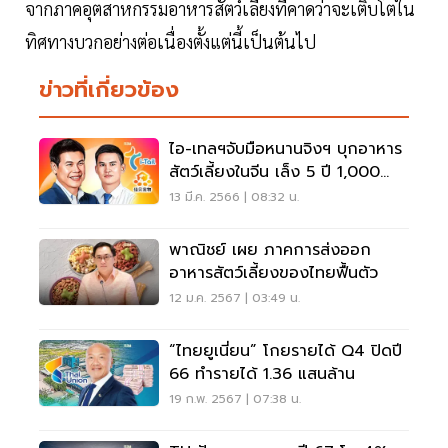
จากภาคอุตสาหกรรมอาหารสัตว์เลี้ยงที่คาดว่าจะเติบโตใน
ทิศทางบวกอย่างต่อเนื่องตั้งแต่นี้เป็นต้นไป
ข่าวที่เกี่ยวข้อง
ไอ-เทลฯจับมือหนานจิงฯ บุกอาหาร
สัตว์เลี้ยงในจีน เล็ง 5 ปี 1,000
ล้าน
13 มี.ค. 2566 | 08:32 น.
พาณิชย์ เผย ภาคการส่งออก
อาหารสัตว์เลี้ยงของไทยฟื้นตัว
12 ม.ค. 2567 | 03:49 น.
“ไทยยูเนี่ยน” โกยรายได้ Q4 ปิดปี
66 ทำรายได้ 1.36 แสนล้าน
19 ก.พ. 2567 | 07:38 น.