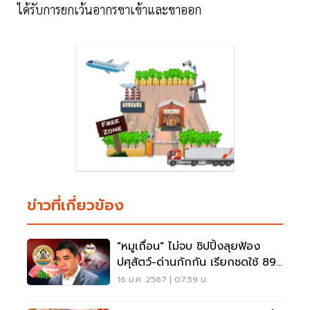
ได้รับการยกเว้นอากรขาเข้าและขาออก
ข่าวที่เกี่ยวข้อง
"หมูเถื่อน" ไม่จบ ชิปปิ้งลุยฟ้อง
ปศุสัตว์-ด่านกักกัน เรียกชดใช้ 89
ล้าน
16 ม.ค. 2567 | 07:59 น.