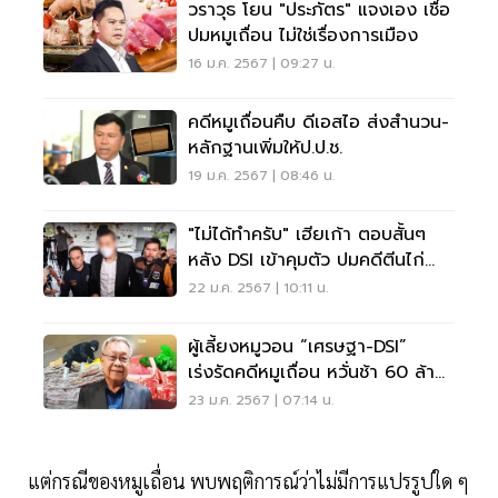
วราวุธ โยน "ประภัตร" แจงเอง เชื่อ
ปมหมูเถื่อน ไม่ใช่เรื่องการเมือง
16 ม.ค. 2567 | 09:27 น.
คดีหมูเถื่อนคืบ ดีเอสไอ ส่งสำนวน-
หลักฐานเพิ่มให้ป.ป.ช.
19 ม.ค. 2567 | 08:46 น.
"ไม่ได้ทำครับ" เฮียเก้า ตอบสั้นๆ
หลัง DSI เข้าคุมตัว ปมคดีตีนไก่
เถื่อน
22 ม.ค. 2567 | 10:11 น.
ผู้เลี้ยงหมูวอน “เศรษฐา-DSI”
เร่งรัดคดีหมูเถื่อน หวั่นช้า 60 ล้าน
กก.ทุบตลาด
23 ม.ค. 2567 | 07:14 น.
แต่กรณีของหมูเถื่อน พบพฤติการณ์ว่าไม่มีการแปรรูปใด ๆ