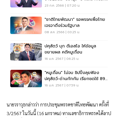
แก้ ม.112
23 ก.ค. 2566 | 07:20 น.
"ชาติไทยพัฒนา" รอพรรคเพื่อไทย
เจรจาดึงร่วมรัฐบาล
08 ส.ค. 2566 | 03:25 น.
ปศุสัตว์ บุก ดีเอสไอ ให้ข้อมูล
ขยายผล คดีหมูเถื่อน
16 ม.ค. 2567 | 06:25 น.
"หมูเถื่อน" ไม่จบ ชิปปิ้งลุยฟ้อง
ปศุสัตว์-ด่านกักกัน เรียกชดใช้ 89
ล้าน
16 ม.ค. 2567 | 07:59 น.
นายวราวุธกล่าวว่า การประชุมพรรคชาติไทยพัฒนา ครั้งที่
3/2567 ในวันนี้ (16 มกราคม) ทางเลขาธิการพรรคได้ลาป