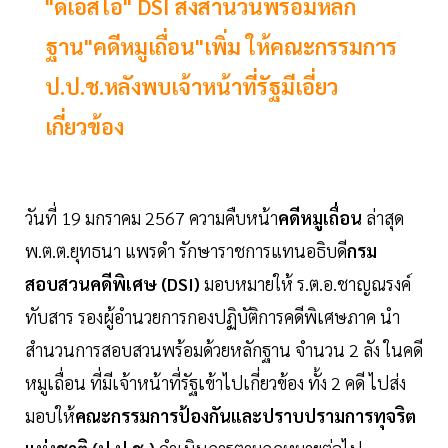
"ดีเอสไอ" DSI ส่งสำนวนพร้อมหลัก
ฐาน"คดีหมูเถื่อน"เพิ่ม ให้คณะกรรมการ
ป.ป.ช.หลังพบเจ้าหน้าที่รัฐมีเอี่ยว
เกี่ยวข้อง
วันที่ 19 มกราคม 2567 ความคืบหน้า
คดีหมูเถื่อน
ล่าสุด
พ.ต.ต.ยุทธนา แพรดำ รักษาราชการแทนอธิบดี
กรม
สอบสวนคดีพิเศษ (DSI)
มอบหมายให้ ร.ต.อ.ชาญณรงค์
ทับสาร รองผู้อำนวยการกองปฏิบัติการคดีพิเศษภาค นำ
สำนวนการสอบสวนพร้อมด้วยหลักฐาน จำนวน 2 ลัง ในคดี
หมูเถื่อน ที่มีเจ้าหน้าที่รัฐเข้าไปเกี่ยวข้อง ทั้ง 2 คดี ไปส่ง
มอบให้
คณะกรรมการป้องกันและปราบปรามการทุจริต