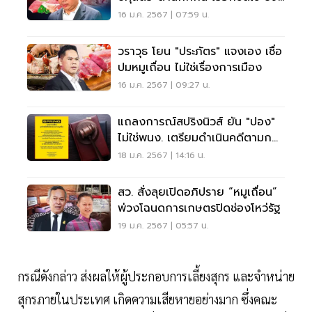
ล้าน
16 ม.ค. 2567 | 07:59 น.
วราวุธ โยน "ประภัตร" แจงเอง เชื่อ
ปมหมูเถื่อน ไม่ใช่เรื่องการเมือง
16 ม.ค. 2567 | 09:27 น.
แถลงการณ์สปริงนิวส์ ยัน "ปอง"
ไม่ใช่พนง. เตรียมดำเนินคดีตามกฏ
หมาย
18 ม.ค. 2567 | 14:16 น.
สว. สั่งลุยเปิดอภิปราย “หมูเถื่อน”
พ่วงโฉนดการเกษตรปิดช่องโหว่รัฐ
19 ม.ค. 2567 | 05:57 น.
กรณีดังกล่าว ส่งผลให้ผู้ประกอบการเลี้ยงสุกร และจำหน่าย
สุกรภายในประเทศ เกิดความเสียหายอย่างมาก ซึ่งคณะ