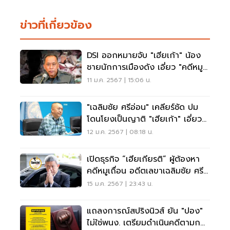
ข่าวที่เกี่ยวข้อง
DSI ออกหมายจับ "เฮียเก้า" น้อง
ชายนักการเมืองดัง เอี่ยว "คดีหมู
เถื่อน"
11 ม.ค. 2567 | 15:06 น.
"เฉลิมชัย ศรีอ่อน" เคลียร์ชัด ปม
โดนโยงเป็นญาติ "เฮียเก้า" เอี่ยว
หมูเถื่อน
12 ม.ค. 2567 | 08:18 น.
เปิดธุรกิจ “เฮียเกียรติ” ผู้ต้องหา
คดีหมูเถื่อน อดีตเลขาเฉลิมชัย ศรี
อ่อน
15 ม.ค. 2567 | 23:43 น.
แถลงการณ์สปริงนิวส์ ยัน "ปอง"
ไม่ใช่พนง. เตรียมดำเนินคดีตามกฏ