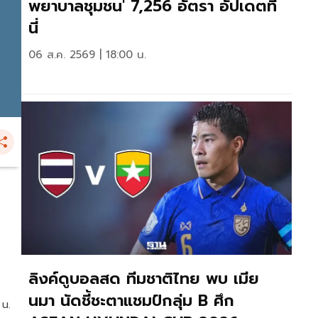
พยาบาลชุมชน' 7,256 อัตรา อัปเดตที่
นี่
06 ส.ค. 2569 | 18:00 น.
ลิงค์ดูบอลสด ทีมชาติไทย พบ เมีย
นมา นัดชี้ชะตาแชมป์กลุ่ม B ศึก
 น.