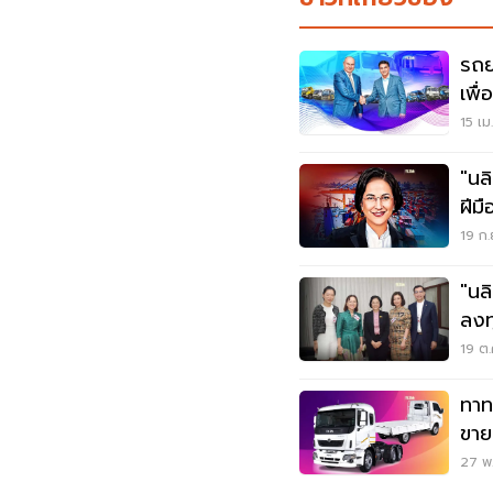
รถย
เพื
15 เม
"นล
ฝีม
19 ก.
"นล
ลงท
19 ต.
ทาท
ขาย
ทัพ
27 พ.