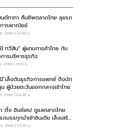
นต์ทาทา คืนชีพตลาดไทย ลุยรถ
่อการพาณิชย์
.ย. 2566 | 01:45 น.
ินี ทวีสิน” ผู้แทนการค้าไทย กับ
ือการบริหารธุรกิจ
ย. 2566 | 11:10 น.
ินี"เล็งดันธุรกิจการแพทย์ ดึงนัก
ุน ผู้ป่วยตะวันออกกลางเข้าไทย
ค. 2566 | 04:38 น.
า ตั้ง อินช์เคป ดูแลตลาดไทย
รถบรรทุกนำเข้าอินเดีย เล็งเสริม
 EV
ย. 2566 | 03:19 น.