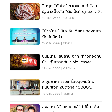
วิกฤต “ตีนไก่” ขาดแคลนทั่วโลก
รัฐบาลปิ๊งดัน “ตีนเป็ด” บุกตลาดจีน
แทน
10 ต.ค. 2566 | 10:23 น.
“ข้าวไทย” มีเฮ อินเดียหยุดส่งออก
ถึงต้นปีหน้า
15 ต.ค. 2566 | 13:50 น.
ขนมไทยแสนล้าน จาก "ท้าวทองกีบ
ม้า" สู่โอกาสดัน Soft Power
19 ต.ค. 2566 | 07:24 น.
ส.อุตสาหกรรมเครื่องนุ่งห่มไทย
หนุน"แจกเงินดิจิทัล 10000"
กระตุ้นศก.
19 ต.ค. 2566 | 15:18 น.
ส่งออก “ข้าวหอมมะลิ” ไข้ขึ้น เก็ง