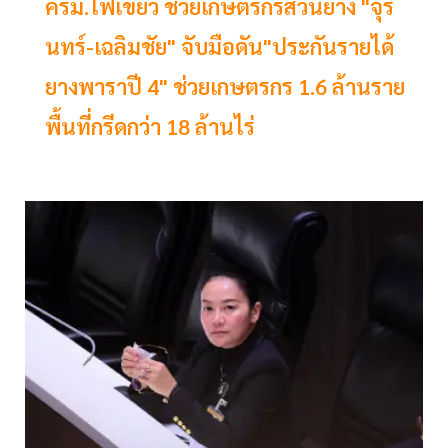
ครม.ไฟเขียว ช่วยเกษตรกรสวนยาง "จุริ
นทร์-เฉลิมชัย" จับมือดัน"ประกันรายได้
ยางพาราปี 4" ช่วยเกษตรกร 1.6 ล้านราย
พื้นที่กรีดกว่า 18 ล้านไร่