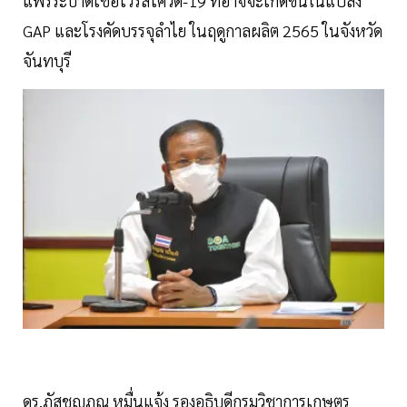
แพร่ระบาดเชื้อไวรัสโควิด-19 ที่อาจจะเกิดขึ้นในแปลง
GAP และโรงคัดบรรจุลำไย ในฤดูกาลผลิต 2565 ในจังหวัด
จันทบุรี
ดร.ภัสชญภณ หมื่นแจ้ง รองอธิบดีกรมวิชาการเกษตร