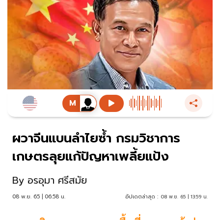
ผวาจีนแบนลำไยซ้ำ กรมวิชาการ
เกษตรลุยแก้ปัญหาเพลี้ยแป้ง
By
อรอุมา ศรีสมัย
08 พ.ย. 65 | 06:58 น.
อัปเดตล่าสุด :
08 พ.ย. 65 | 13:59 น.