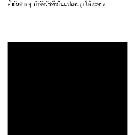
ค้ำยันต่าง ๆ กำจัดวัชพืชในแปลงปลูกให้สะอาด