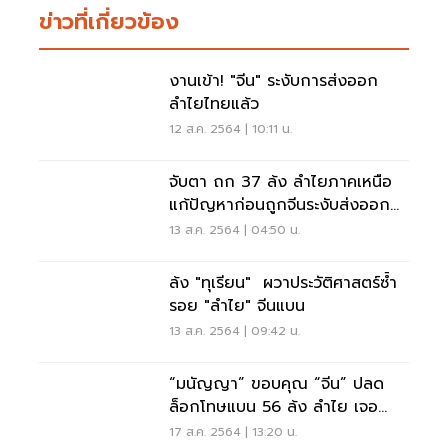
ข่าวที่เกี่ยวข้อง
งานเข้า! "จีน" ระงับการส่งออก
ลำไยไทยแล้ว
12 ส.ค. 2564 | 10:11 น.
จับตา ถก 37 ล้ง ลำไยภาคเหนือ
แก้ปัญหาก่อนถูกจีนระงับส่งออก
ลำไย
13 ส.ค. 2564 | 04:50 น.
ล้ง "ทุเรียน" ผวาประวัติศาสตร์ซ้ำ
รอย "ลำไย" จีนแบน
13 ส.ค. 2564 | 09:42 น.
“มนัญญา” ขอบคุณ “จีน” ปลด
ล็อกโทษแบน 56 ล้ง ลำไย เจอ
“เพลี้ยแป้ง” น้อยสุด
17 ส.ค. 2564 | 13:20 น.