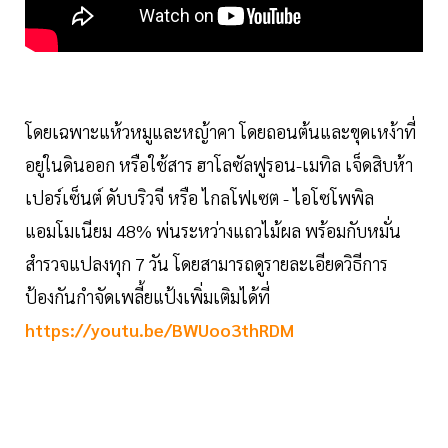
โดยเฉพาะแห้วหมูและหญ้าคา โดยถอนต้นและขุดเหง้าที่
อยูในดินออก หรือใช้สาร ฮาโลซัลฟูรอน-เมทิล เจ็ดสิบห้า
เปอร์เซ็นต์ ดับบริวจี หรือ ไกลโฟเซต - ไอโซโพพิล
แอมโมเนียม 48% พ่นระหว่างแถวไม้ผล พร้อมกับหมั่น
สำรวจแปลงทุก 7 วัน โดยสามารถดูรายละเอียดวิธีการ
ป้องกันกำจัดเพลี้ยแป้งเพิ่มเติมได้ที่
https://youtu.be/BWUoo3thRDM