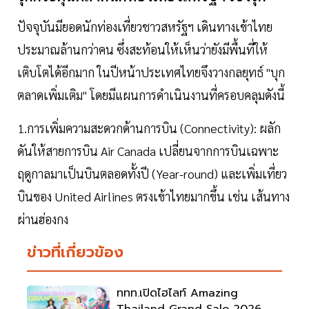
ปัจจุบันมียอดนักท่องเที่ยวชาวสหรัฐฯ เดินทางเข้าไทย
ประมาณล้านกว่าคน ซึ่งสะท้อนให้เห็นว่ายังมีพื้นที่ให้
เติบโตได้อีกมาก ในปีหน้าประเทศไทยจึงวางกลยุทธ์ "บุก
ตลาดเพิ่มเติม" โดยมีแผนการดำเนินงานที่ครอบคลุมดังนี้
1.การเพิ่มความสะดวกด้านการบิน (Connectivity): ผลัก
ดันให้สายการบิน Air Canada เปลี่ยนจากการบินเฉพาะ
ฤดูกาลมาเป็นบินตลอดทั้งปี (Year-round) และเพิ่มเที่ยว
บินของ United Airlines ตรงเข้าไทยมากขึ้น เช่น เส้นทาง
ผ่านฮ่องกง
ข่าวที่เกี่ยวข้อง
ททท.เปิดไฮไลท์ Amazing