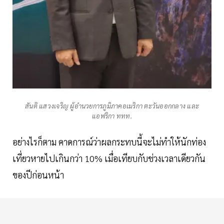
สันติ แสวงเจริญ ผู้อำนวยการภูมิภาคอเมริกา ตะวันออกกลาง และ
แอฟริกา ททท.
อย่างไรก็ตาม คาดการณ์ว่าผลกระทบนี้จะไม่ทำให้นักท่อง
เที่ยวหายไปเกินกว่า 10% เมื่อเทียบกับช่วงเวลาเดียวกัน
ของปีก่อนหน้า