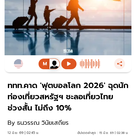
ททท.คาด 'ฟุตบอลโลก 2026' ฉุดนัก
ท่องเที่ยวสหรัฐฯ ชะลอเที่ยวไทย
ช่วงสั้น ไม่ถึง 10%
By
ธนวรรณ วินัยเสถียร
12 มิ.ย. 69 | 02:45 น.
อัปเดตล่าสุด :
15 มิ.ย. 69 | 02:38 น.