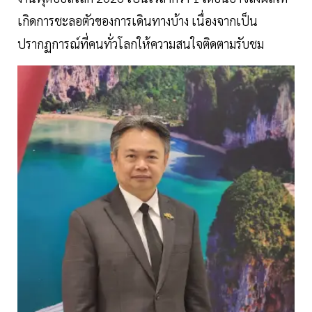
เกิดการชะลอตัวของการเดินทางบ้าง เนื่องจากเป็น
ปรากฏการณ์ที่คนทั่วโลกให้ความสนใจติดตามรับชม