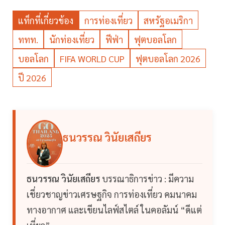
แท็กที่เกี่ยวข้อง
การท่องเที่ยว
สหรัฐอเมริกา
ททท.
นักท่องเที่ยว
ฟีฟ่า
ฟุตบอลโลก
บอลโลก
FIFA WORLD CUP
ฟุตบอลโลก 2026
ปี 2026
ธนวรรณ วินัยเสถียร
ธนวรรณ วินัยเสถียร
บรรณาธิการข่าว : มีความ
เชี่ยวชาญข่าวเศรษฐกิจ การท่องเที่ยว คมนาคม
ทางอากาศ และเขียนไลฟ์สไตล์ ในคอลัมน์ “ดีแต่