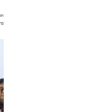
on
าร