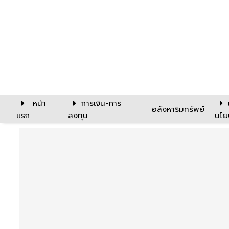
หน้า
การเงิน-การ
อสังหาริมทรัพย์
แรก
ลงทุน
นโย