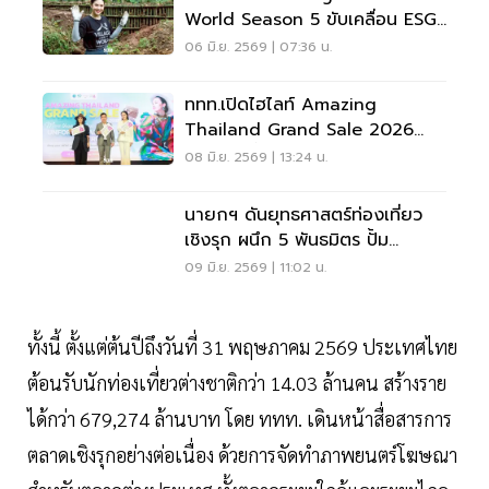
World Season 5 ขับเคลื่อน ESG
Tourism
06 มิ.ย. 2569 | 07:36 น.
ททท.เปิดไฮไลท์ Amazing
Thailand Grand Sale 2026
มิ.ย.-ส.ค.นี้ ดึงนักช้อปไทย-เทศ
08 มิ.ย. 2569 | 13:24 น.
นายกฯ ดันยุทธศาสตร์ท่องเที่ยว
เชิงรุก ผนึก 5 พันธมิตร ปั้ม
เวียดนามเที่ยวไทย 1 ล้านคน
09 มิ.ย. 2569 | 11:02 น.
ทั้งนี้ ตั้งแต่ต้นปีถึงวันที่ 31 พฤษภาคม 2569 ประเทศไทย
ต้อนรับนักท่องเที่ยวต่างชาติกว่า 14.03 ล้านคน สร้างราย
ได้กว่า 679,274 ล้านบาท โดย ททท. เดินหน้าสื่อสารการ
ตลาดเชิงรุกอย่างต่อเนื่อง ด้วยการจัดทำภาพยนตร์โฆษณา