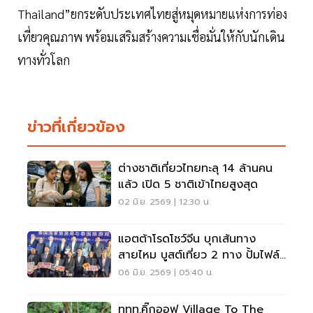
Thailand”ยกระดับประเทศไทยสู่หมุดหมายแห่งการท่อง
เที่ยวคุณภาพ พร้อมเสริมสร้างความเชื่อมั่นให้กับนักเดิน
ทางทั่วโลก
ข่าวที่เกี่ยวข้อง
ต่างชาติเที่ยวไทยทะลุ 14 ล้านคน
แล้ว เปิด 5 ชาติเข้าไทยสูงสุด
02 มิ.ย. 2569 | 12:30 น.
แอตต้าโรดโชว์จีน บุกเส้นทาง
สายไหม บูสต์เที่ยว 2 ทาง ปั้มไฟล์
บินเข้าไทย
06 มิ.ย. 2569 | 05:40 น.
ททท.คิ๊กออฟ Village To The