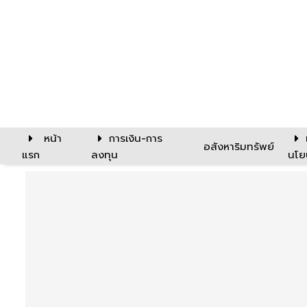
หน้า
การเงิน-การ
อสังหาริมทรัพย์
แรก
ลงทุน
นโย