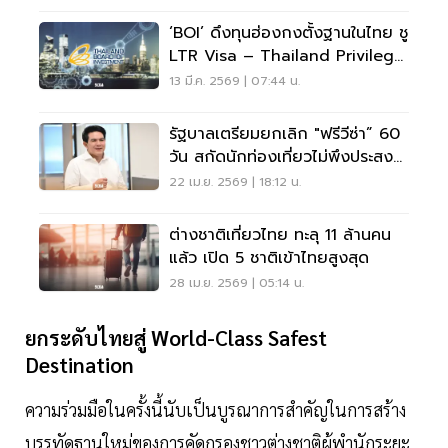
‘BOI’ ดึงทุนฮ่องกงตั้งฐานในไทย ชู
LTR Visa – Thailand Privilege
ดูดนักธุรกิจระดับโลก
13 มี.ค. 2569 | 07:44 น.
รัฐบาลเตรียมยกเลิก "ฟรีวีซ่า” 60
วัน สกัดนักท่องเที่ยวไม่พึงประสงค์
ดันไทยเที่ยวไทย
22 เม.ย. 2569 | 18:12 น.
ต่างชาติเที่ยวไทย ทะลุ 11 ล้านคน
แล้ว เปิด 5 ชาติเข้าไทยสูงสุด
28 เม.ย. 2569 | 05:14 น.
ยกระดับไทยสู่ World-Class Safest
Destination
ความร่วมมือในครั้งนี้นับเป็นบูรณาการสำคัญในการสร้าง
บรรทัดฐานใหม่ของการคัดกรองชาวต่างชาติผู้พำนักระยะ