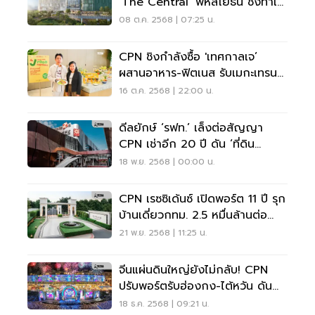
‘The Central’ พหลโยธิน ชิงทำเล
ทอง
08 ต.ค. 2568 | 07:25 น.
CPN ชิงกำลังซื้อ 'เทศกาลเจ’
ผสานอาหาร-ฟิตเนส รับเมกะเทรนด์
สุขภาพยั่งยืน
16 ต.ค. 2568 | 22:00 น.
ดีลยักษ์ ‘รฟท.’ เล็งต่อสัญญา
CPN เช่าอีก 20 ปี ดัน ‘ที่ดิน
เซ็นทรัลลาดพร้าว’ 47 ไร่
18 พ.ย. 2568 | 00:00 น.
CPN เรซซิเด้นซ์ เปิดพอร์ต 11 ปี รุก
บ้านเดี่ยวกทม. 2.5 หมื่นล้านต่อ
เนื่อง
21 พ.ย. 2568 | 11:25 น.
จีนแผ่นดินใหญ่ยังไม่กลับ! CPN
ปรับพอร์ตรับฮ่องกง-ไต้หวัน ดัน
ยอดปีใหม่พุ่ง
18 ธ.ค. 2568 | 09:21 น.