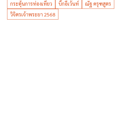
กระตุ้นการท่องเที่ยว
บิ๊กอีเว้นท์
ณัฐ ครุฑสูตร
วิจิตรเจ้าพระยา 2568