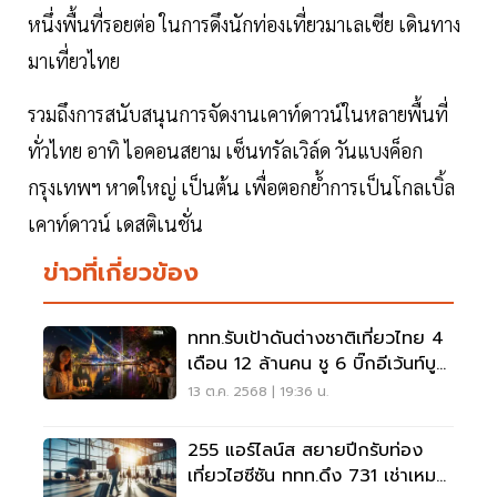
หนึ่งพื้นที่รอยต่อ ในการดึงนักท่องเที่ยวมาเลเซีย เดินทาง
มาเที่ยวไทย
รวมถึงการสนับสนุนการจัดงานเคาท์ดาวน์ในหลายพื้นที่
ทั่วไทย อาทิ ไอคอนสยาม เซ็นทรัลเวิล์ด วันแบงค็อก
กรุงเทพฯ หาดใหญ่ เป็นต้น เพื่อตอกย้ำการเป็นโกลเบิ้ล
เคาท์ดาวน์ เดสติเนชั่น
ข่าวที่เกี่ยวข้อง
ททท.รับเป้าดันต่างชาติเที่ยวไทย 4
เดือน 12 ล้านคน ชู 6 บิ๊กอีเว้นท์บูม
เที่ยวไฮซีซัน
13 ต.ค. 2568 | 19:36 น.
255 แอร์ไลน์ส สยายปีกรับท่อง
เที่ยวไฮซีซัน ททท.ดึง 731 เช่าเหมา