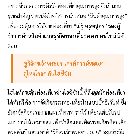
อย่าง จีนลดลง การดึงนักท่องเที่ยวคุณภาพสูง จึงเป็นกล
ยุทธสำคัญ ททท.จึงโฟกัสการนำเสนอ “สินค้าคุณภาพสูง”
เพื่อกระตุ้นการใช้จ่ายท่องเที่ยว “
ณัฐ ครุฑสูตร” รองผู้
ว่าการด้านสินค้าและธุรกิจท่องเที่ยวททท.คนใหม่
มีคำ
ตอบ
ชูวิจิตรเจ้าพระยา-เคาท์ดาวน์พะเยา-
สุไหงโกลก ดันไฮซีซัน
ไฮไลท์กระตุ้นท่องเที่ยวช่วงไฮซีซันนี้ ที่ดึงดูดนักท่องเที่ยว
ได้ทันที คือ การจัดกิจกรรมท่องเที่ยวในแบบบิ๊กอีเว้นท์ ซึ่ง
ยังคงจัดกิจกรรมตามแผนที่ททท.วางไว้ เพียงแต่ปรับรูป
แบบงานให้เหมาะสม เพื่อรำลึกและเทิดพระเกียรติสมเด็จ
พระพันปีหลวง อาทิ “วิจิตรเจ้าพระยา 2025” ระหว่างวัน