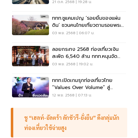
ลำจีนทะลักไทย
21 ต.ค. 2568 | 19:28 น.
ททท.ชูแคมเปญ ‘รอยยิ้มของแผ่น
ดิน’ ชวนคนไทยเที่ยวตามรอยพระ
ราชดำริ สมเด็จพระพันปีหลวง
03 พ.ย. 2568 | 06:07 น.
ลอยกระทง 2568 ท่องเที่ยวเงิน
สะพัด 6,540 ล้าน ททท.หนุนจัด
ประเพณีลอยกระทง 7 จังหวัด
03 พ.ย. 2568 | 19:02 น.
ททท.เปิดเกมรุกท่องเที่ยวไทย
“Values Over Volume” สู่
เศรษฐกิจคุณภาพปี 69
12 พ.ย. 2568 | 07:13 น.
ชู “เฮลท์-อัลตร้า ลักชัวรี-ยั่งยืน” ดึงกลุ่มนัก
ท่องเที่ยวใช้จ่ายสูง