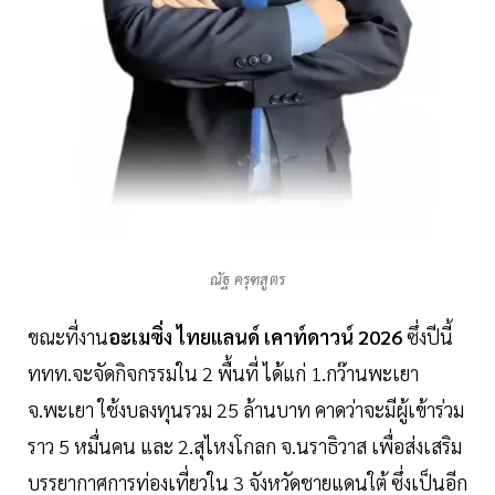
ณัฐ ครุฑสูตร
ขณะที่งาน
อะเมซิ่ง ไทยแลนด์ เคาท์ดาวน์ 2026
ซึ่งปีนี้
ททท.จะจัดกิจกรรมใน 2 พื้นที่ ได้แก่ 1.กว๊านพะเยา
จ.พะเยา ใช้งบลงทุนรวม 25 ล้านบาท คาดว่าจะมีผู้เข้าร่วม
ราว 5 หมื่นคน และ 2.สุไหงโกลก จ.นราธิวาส เพื่อส่งเสริม
บรรยากาศการท่องเที่ยวใน 3 จังหวัดชายแดนใต้ ซึ่งเป็นอีก