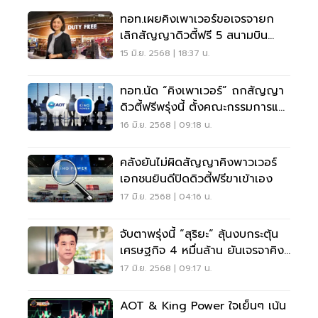
ทอท.เผยคิงเพาเวอร์ขอเจรจายก
เลิกสัญญาดิวตี้ฟรี 5 สนามบิน
หวังปรับสัญญาเป็นธรรม
15 มิ.ย. 2568 | 18:37 น.
ทอท.นัด “คิงเพาเวอร์” ถกสัญญา
ดิวตี้ฟรีพรุ่งนี้ ตั้งคณะกรรมการแก้
ปัญหา
16 มิ.ย. 2568 | 09:18 น.
คลังยันไม่ผิดสัญญาคิงพาวเวอร์
เอกชนยินดีปิดดิวตี้ฟรีขาเข้าเอง
17 มิ.ย. 2568 | 04:16 น.
จับตาพรุ่งนี้ “สุริยะ“ ลุ้นงบกระตุ้น
เศรษฐกิจ 4 หมื่นล้าน ยันเจรจาคิง
เพาเวอร์ AOT ไม่เสียประโยชน์
17 มิ.ย. 2568 | 09:17 น.
AOT & King Power ใจเย็นๆ เน้น