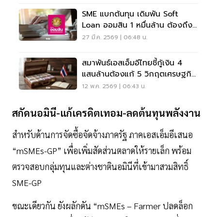
SME แบกต้นทุน เดิมพัน Soft
Loan ออมสิน 1 หมื่นล้าน ต้องถึง
มือรายเล็กจริง
27 มี.ค. 2569 | 06:48 น.
สมาพันธ์เอสเอ็มอีไทยชี้กู้เงิน 4
แสนล้านต้องแก้ 5 วิกฤตเศรษฐกิจ
ไทยยั่งยืน
12 พ.ค. 2569 | 06:43 น.
สกัดนอมินี-แก้เครดิตเทอม-ลดต้นทุนพลังงาน
สำหรับด้านการจัดซื้อจัดจ้างภาครัฐ ภาคเอสเอ็มอีเสนอ
“mSMEs-GP” เพื่อเพิ่มสัดส่วนตลาดให้รายเล็ก พร้อม
ตรวจสอบกลุ่มทุนและต่างชาตินอมินีที่เข้ามาสวมสิทธิ์
SME-GP
ขณะเดียวกัน ยังผลักดัน “mSMEs – Farmer ปลดล็อก