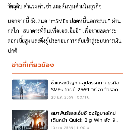
วัตถุดิบ ค่าแรง ค่าเช่า และต้นทุนดำเนินธุรกิจ
นอกจากนี้ ยังเสนอ “mSMEs ปลดหนี้นอกระบบ” ผ่าน
กลไก “ธนาคารที่ดินเพื่อเอสเอ็มอี” เพื่อช่วยลดภาระ
ดอกเบี้ยสูง และดึงผู้ประกอบการกลับเข้าสู่ระบบการเงิน
ปกติ
ข่าวที่เกี่ยวข้อง
ชำแหละปัญหา-อุปสรรคภาคธุรกิจ
SMEs ไทยปี 2569 วิธีเอาตัวรอด
28 ม.ค. 2569 | 00:11 น.
สมาพันธ์เอสเอ็มอี ชงรัฐบาลใหม่
เดินหน้า Quick Big Win อัด 9
กลไกฟื้นเศรษฐกิจฐานราก
10 ก.พ. 2569 | 11:00 น.