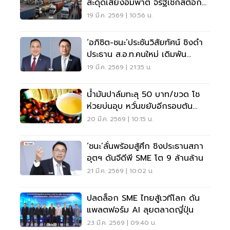
สะดุดเสี่ยงอัมพาต จี้รัฐเช็กสต็อก
ด่วน
19 มี.ค. 2569 | 10:56 น.
‘อภิชิต-ชนะ’ประชันวิสัยทัศน์ ชิงดำ
ประธาน ส.อ.ท.คนใหม่ เดิมพัน
อนาคต SME ไทย
19 มี.ค. 2569 | 21:35 น.
น้ำมันปาล์มทะลุ 50 บาท/ขวด โช
ห่วยบ่นอุบ หวั่นขยับอีกรอบต้น
เม.ย.
20 มี.ค. 2569 | 10:15 น.
‘ชนะ’ลั่นพร้อมสู้ศึก ชิงประธานสภา
อุตฯ ดันจีดีพี SME โต 9 ล้านล้าน
21 มี.ค. 2569 | 10:02 น.
ปลดล็อก SME ไทยสู้เวทีโลก ดัน
แพลตฟอร์ม AI ลุยตลาดญี่ปุ่น
23 มี.ค. 2569 | 09:40 น.