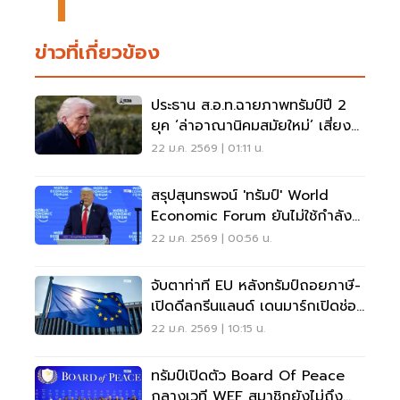
ข่าวที่เกี่ยวข้อง
ประธาน ส.อ.ท.ฉายภาพทรัมป์ปี 2
ยุค ‘ล่าอาณานิคมสมัยใหม่’ เสี่ยง
เกิดสงครามจริง
22 ม.ค. 2569 | 01:11 น.
สรุปสุนทรพจน์ 'ทรัมป์' World
Economic Forum ยันไม่ใช้กำลัง
ยึดกรีนแลนด์
22 ม.ค. 2569 | 00:56 น.
จับตาท่าที EU หลังทรัมป์ถอยภาษี-
เปิดดีลกรีนแลนด์ เดนมาร์กเปิดช่อง
เจรจา
22 ม.ค. 2569 | 10:15 น.
ทรัมป์เปิดตัว Board Of Peace
กลางเวที WEF สมาชิกยังไม่ถึง