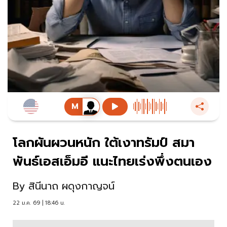
โลกผันผวนหนัก ใต้เงาทรัมป์ สมา
พันธ์เอสเอ็มอี แนะไทยเร่งพึ่งตนเอง
By
สินีนาถ ผดุงกาญจน์
22 ม.ค. 69 | 18:46 น.