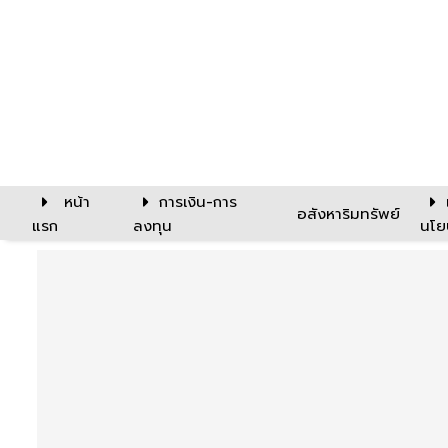
หน้า
การเงิน-การ
อสังหาริมทรัพย์
แรก
ลงทุน
นโย