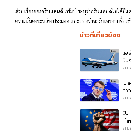
ส่วนเรื่องของ
กรีนแลนด์
ทรัมป์ ระบุว่ากรีนแลนด์ไม่ได้มีแ
ความมั่นคงระหว่างประเทศ และบอกว่าจะรีบเจรจาเพื่อเข้
ข่าวที่เกี่ยวข้อง
แอร
บิน
21 ม.
'มา
ดาว
21 ม.
EU 
กำห
ขู่ข
21 ม.