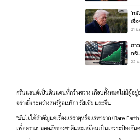
'ทร
เรื
1 ก.
21 ม.
ดาว
ทรั
22 ม.
กรีนแลนด์เป็นดินแดนที่กว้างขวาง เกือบทั้งหมดไม่มีผู้อยู่
อย่างยิ่ง ระหว่างสหรัฐอเมริกา รัสเซีย และจีน
"มันไม่ได้สำคัญแค่เรื่องแร่ธาตุหรือแร่หายาก (Rare Earth) อ
เพื่อความปลอดภัยของชาติและเสมือนเป็นเกราะป้องกันค