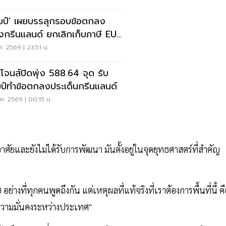
ัมป์' เผยบรรลุกรอบข้อตกลง
่องกรีนแลนด์ ยกเลิกเก็บภาษี EU
พ.นี้
ค. 2569 | 23:51 น.
โจนส์ปิดพุ่ง 588.64 จุด รับ
มป์ทำข้อตกลงประเด็นกรีนแลนด์
ค. 2569 | 00:15 น.
อาศัยและยังไม่ได้รับการพัฒนา มันตั้งอยู่ในจุดยุทธศาสตร์ที่สำคัญ
ย่างที่ทุกคนพูดถึงกัน แต่เหตุผลที่แท้จริงที่เราต้องการพื้นที่นี้ ค
วามมั่นคงระหว่างประเทศ"