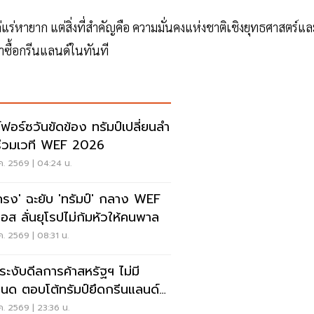
ค่แร่หายาก แต่สิ่งที่สำคัญคือ ความมั่นคงแห่งชาติเชิงยุทธศาสตร์แล
าซื้อกรีนแลนด์ในทันที
์ฟอร์ซวันขัดข้อง ทรัมป์เปลี่ยนลำ
ร่วมเวที WEF 2026
ค. 2569 | 04:24 น.
ครง' ฉะยับ 'ทรัมป์' กลาง WEF
อส ลั่นยุโรปไม่ก้มหัวให้คนพาล
ค. 2569 | 08:31 น.
ระงับดีลการค้าสหรัฐฯ ไม่มี
นด ตอบโต้ทรัมป์ยึดกรีนแลนด์–
ึ้นภาษียุโรป
ค. 2569 | 23:36 น.