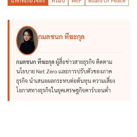
แท็กที่เกี่ยวข้อง
ทรัมป์
WEF
Board Of Peace
กมลชนก ทีฆะกุล
กมลชนก ทีฆะกุล
ผู้สื่อข่าวสายธุรกิจ ติดตาม
นโยบาย Net Zero เเละการปรับตัวของภาค
ธุรกิจ นำเสนอผลกระทบต่อต้นทุน ความเสี่ยง
โอกาสทางธุรกิจในยุคเศรษฐกิจคาร์บอนต่ำ