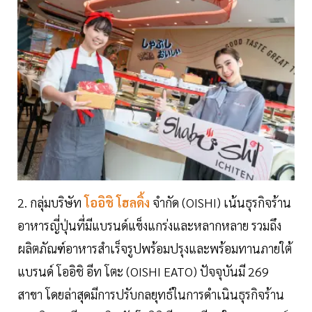
2. กลุ่มบริษัท
โออิชิ โฮลดิ้ง
จำกัด (OISHI) เน้นธุรกิจร้าน
อาหารญี่ปุ่นที่มีแบรนด์แข็งแกร่งและหลากหลาย รวมถึง
ผลิตภัณฑ์อาหารสำเร็จรูปพร้อมปรุงและพร้อมทานภายใต้
แบรนด์ โออิชิ อีท โตะ (OISHI EATO) ปัจจุบันมี 269
สาขา โดยล่าสุดมีการปรับกลยุทธ์ในการดำเนินธุรกิจร้าน