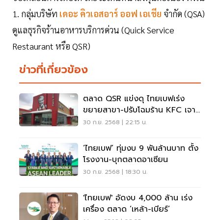
1. กลุ่มบริษัท
เดอะ คิวเอสอาร์ ออฟ เอเชีย
จำกัด (QSA)
ดูแลธุรกิจร้านอาหารบริการด่วน (Quick Service
Restaurant หรือ QSR)
ข่าวที่เกี่ยวข้อง
ตลาด QSR แข่งดุ ไทยเบฟเร่ง
ขยายสาขา-ปรับโฉมร้าน KFC เจาะ
กลุ่มคนรุ่นใหม่
30 ก.ย. 2568 | 22:15 น.
‘ไทยเบฟ’ ทุ่มงบ 9 พันล้านบาท ตั้ง
โรงงาน-บุกตลาดอาเซียน
30 ก.ย. 2568 | 18:30 น.
'ไทยเบฟ' อัดงบ 4,000 ล้าน เร่ง
เครื่อง ตลาด ‘เหล้า-เบียร์’