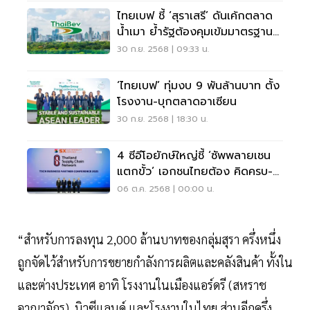
ไทยเบฟ ชี้ ‘สุราเสรี’ ดันเค้กตลาด
น้ำเมา ย้ำรัฐต้องคุมเข้มมาตรฐานคู่
แข่งใหม่
30 ก.ย. 2568 | 09:33 น.
‘ไทยเบฟ’ ทุ่มงบ 9 พันล้านบาท ตั้ง
โรงงาน-บุกตลาดอาเซียน
30 ก.ย. 2568 | 18:30 น.
4 ซีอีโอยักษ์ใหญ่ชี้ ‘ซัพพลายเชน
แตกขั้ว’ เอกชนไทยต้อง คิดครบ-
เรียนรู้ใหม่
06 ต.ค. 2568 | 00:00 น.
“สำหรับการลงทุน 2,000 ล้านบาทของกลุ่มสุรา ครึ่งหนึ่ง
ถูกจัดไว้สำหรับการขยายกำลังการผลิตและคลังสินค้า ทั้งใน
และต่างประเทศ อาทิ โรงงานในเมืองแอร์ดรี (สหราช
อาณาจักร), นิวซีแลนด์ และโรงงานในไทย ส่วนอีกครึ่ง