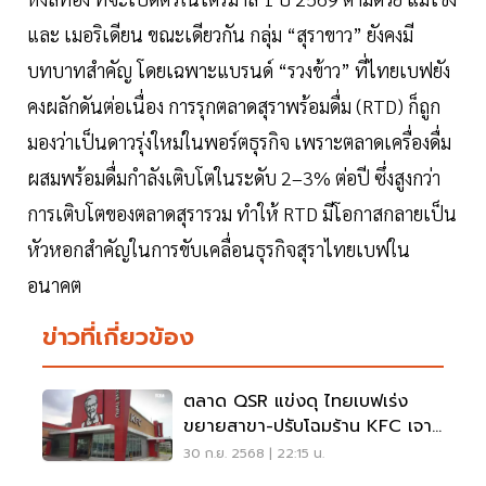
และ เมอริเดียน ขณะเดียวกัน กลุ่ม “สุราขาว” ยังคงมี
บทบาทสำคัญ โดยเฉพาะแบรนด์ “รวงข้าว” ที่ไทยเบฟยัง
คงผลักดันต่อเนื่อง การรุกตลาดสุราพร้อมดื่ม (RTD) ก็ถูก
มองว่าเป็นดาวรุ่งใหม่ในพอร์ตธุรกิจ เพราะตลาดเครื่องดื่ม
ผสมพร้อมดื่มกำลังเติบโตในระดับ 2–3% ต่อปี ซึ่งสูงกว่า
การเติบโตของตลาดสุรารวม ทำให้ RTD มีโอกาสกลายเป็น
หัวหอกสำคัญในการขับเคลื่อนธุรกิจสุราไทยเบฟใน
อนาคต
ข่าวที่เกี่ยวข้อง
ตลาด QSR แข่งดุ ไทยเบฟเร่ง
ขยายสาขา-ปรับโฉมร้าน KFC เจาะ
กลุ่มคนรุ่นใหม่
30 ก.ย. 2568 | 22:15 น.