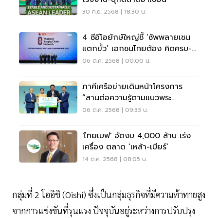
30 ก.ย. 2568 | 18:30 น.
4 ซีอีโอยักษ์ใหญ่ชี้ ‘ซัพพลายเชน
แตกขั้ว’ เอกชนไทยต้อง คิดครบ-
เรียนรู้ใหม่
06 ต.ค. 2568 | 00:00 น.
ภาคีเครือข่ายเดินหน้าโครงการ
“สานต่อความรู้ตามแนวพระ
ราชดำริ” ปลูกแนวคิดพอเพียงสู่
06 ต.ค. 2568 | 09:33 น.
หัวใจเยาวชนทั่วไทย
'ไทยเบฟ' อัดงบ 4,000 ล้าน เร่ง
เครื่อง ตลาด ‘เหล้า-เบียร์’
14 ต.ค. 2568 | 08:05 น.
กลุ่มที่ 2 โออิชิ (Oishi) ซึ่งเป็นกลุ่มธุรกิจที่มีความท้าทายสูง
จากการแข่งขันที่รุนแรง ปัจจุบันอยู่ระหว่างการปรับปรุง