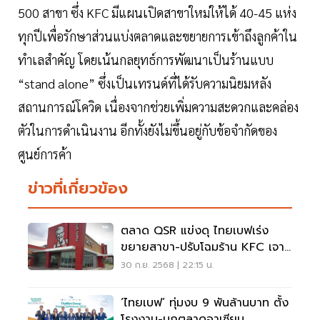
500 สาขา ซึ่ง KFC มีแผนเปิดสาขาใหม่ให้ได้ 40-45 แห่ง
ทุกปีเพื่อรักษาส่วนแบ่งตลาดและขยายการเข้าถึงลูกค้าใน
ทำเลสำคัญ โดยเน้นกลยุทธ์การพัฒนาเป็นร้านแบบ
“stand alone” ซึ่งเป็นเทรนด์ที่ได้รับความนิยมหลัง
สถานการณ์โควิด เนื่องจากช่วยเพิ่มความสะดวกและคล่อง
ตัวในการดำเนินงาน อีกทั้งยังไม่ขึ้นอยู่กับข้อจำกัดของ
ศูนย์การค้า
ข่าวที่เกี่ยวข้อง
ตลาด QSR แข่งดุ ไทยเบฟเร่ง
ขยายสาขา-ปรับโฉมร้าน KFC เจาะ
กลุ่มคนรุ่นใหม่
30 ก.ย. 2568 | 22:15 น.
‘ไทยเบฟ’ ทุ่มงบ 9 พันล้านบาท ตั้ง
โรงงาน-บุกตลาดอาเซียน