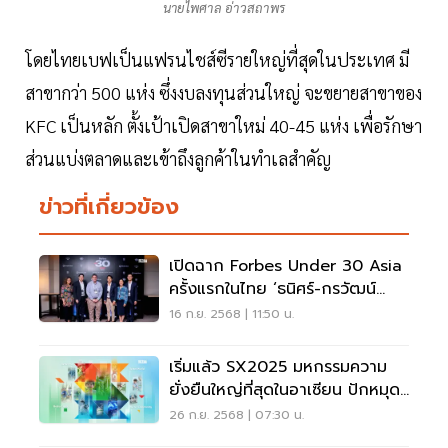
นายไพศาล อ่าวสถาพร
โดยไทยเบฟเป็นแฟรนไชส์ซีรายใหญ่ที่สุดในประเทศ มี
สาขากว่า 500 แห่ง ซึ่งงบลงทุนส่วนใหญ่ จะขยายสาขาของ
KFC เป็นหลัก ตั้งเป้าเปิดสาขาใหม่ 40-45 แห่ง เพื่อรักษา
ส่วนแบ่งตลาดและเข้าถึงลูกค้าในทำเลสำคัญ
ข่าวที่เกี่ยวข้อง
เปิดฉาก Forbes Under 30 Asia
ครั้งแรกในไทย ‘ธนิศร์-กรวัฒน์
เจียรวนนท์’ ร่วมโชว์วิสัยทัศน์
16 ก.ย. 2568 | 11:50 น.
เริ่มแล้ว SX2025 มหกรรมความ
ยั่งยืนใหญ่ที่สุดในอาเซียน ปักหมุด
10 วันเต็ม
26 ก.ย. 2568 | 07:30 น.