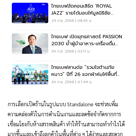
ไทยเบฟจัดคอนเสิร์ต ‘ROYAL
JAZZ’ รายได้มอบให้มูลนิธิชัย
พัฒนา
29 ก.ย. 2568 | 08:45 น.
ไทยเบฟ เปิดยุทธศาสตร์ PASSION
2030 ย้ำผู้นำอาหาร-เครื่องดื่ม
อาเซียน
30 ก.ย. 2568 | 03:11 น.
ไทยเบฟสานต่อ “รวมใจต้านภัย
หนาว” ปีที่ 26 แจกผ้าห่มให้พื้นที่
ห่างไกล
30 ก.ย. 2568 | 07:49 น.
การเลือกเปิดร้านในรูปแบบ Standalone จะช่วยเพิ่ม
ความคล่องตัวในการดำเนินงานและลดข้อจำกัดจากการ
เชื่อมโยงกับห้างสรรพสินค้า ทำให้ร้านสามารถทำกำไรได้
มากขึ้นและเข้าถึงลูกค้าในพื้นที่ต่าง ๆ ได้ง่ายและสะดวก