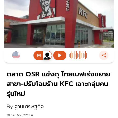
ตลาด QSR แข่งดุ ไทยเบฟเร่งขยาย
สาขา-ปรับโฉมร้าน KFC เจาะกลุ่มคน
รุ่นใหม่
By
ฐานเศรษฐกิจ
30 ก.ย. 68 | 22:15 น.