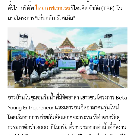
ทั่วไป บริษัท
ไทยเบฟเวอเรจ
รีไซเคิล จำกัด (TBR) ใน
นามโครงการ“เก็บกลับ-รีไซเคิล”
ชาวบ้านในชุมชนริมน้ำที่มีจิตอาสา เยาวชนโครงการ Beta
Young Entrepreneur และเยาวชนจิตอาสาคนรุ่นใหม่
โดยเริ่มจากการช่วยกันคัดแยกขยะกระทง ที่ทำจากวัสดุ
ธรรมชาติกว่า 3000 กิโลกรัม ที่รวบรวมจากท่าน้ำที่จัดงาน