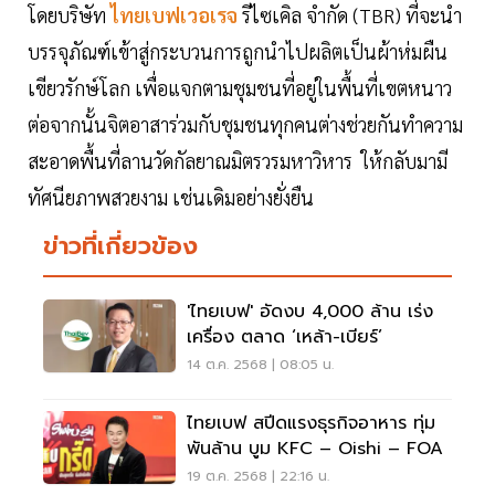
โดยบริษัท
ไทยเบฟเวอเรจ
รีไซเคิล จำกัด (TBR) ที่จะนำ
บรรจุภัณฑ์เข้าสู่กระบวนการถูกนำไปผลิตเป็นผ้าห่มผืน
เขียวรักษ์โลก เพื่อแจกตามชุมชนที่อยู่ในพื้นที่เขตหนาว
ต่อจากนั้นจิตอาสาร่วมกับชุมชนทุกคนต่างช่วยกันทำความ
สะอาดพื้นที่ลานวัดกัลยาณมิตรวรมหาวิหาร ให้กลับมามี
ทัศนียภาพสวยงาม เช่นเดิมอย่างยั่งยืน
ข่าวที่เกี่ยวข้อง
'ไทยเบฟ' อัดงบ 4,000 ล้าน เร่ง
เครื่อง ตลาด ‘เหล้า-เบียร์’
14 ต.ค. 2568 | 08:05 น.
ไทยเบฟ สปีดแรงธุรกิจอาหาร ทุ่ม
พันล้าน บูม KFC – Oishi – FOA
19 ต.ค. 2568 | 22:16 น.