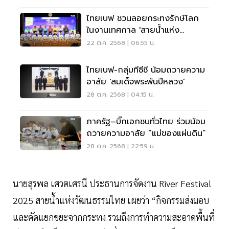
ไทยเบฟ ชวนลอยกระทงรักษ์โลก
ในงานเทศกาล 'สายน้ำแห่ง
วัฒนธรรมไทย'
22 ต.ค. 2568 | 06:55 น.
ไทยเบฟ-กลุ่มทีซีซี น้อมถวายความ
อาลัย 'สมเด็จพระพันปีหลวง'
28 ต.ค. 2568 | 04:15 น.
ภาครัฐ–บิ๊กเอกชนทั่วไทย ร่วมน้อม
ถวายความอาลัย “แม่ของแผ่นดิน”
28 ต.ค. 2568 | 22:59 น.
นายสุรพล เศวตเศรนี ประธานการจัดงาน River Festival
2025 สายน้ำแห่งวัฒนธรรมไทย เผยว่า “กิจกรรมส่งมอบ
และคัดแยกขยะจากกระทง รวมถึงการทำความสะอาดพื้นที่