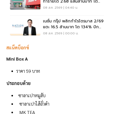
ทำรายได้ 2.68 แสนล้านบาท โต
3.6%
08 ส.ค. 2569 | 04:40 น.
เนชั่น กรุ๊ป พลิกกำไรไตรมาส 2/69
แตะ 16.5 ล้านบาท โต 134% ปัก
หมุดสู่ ‘มีเดียเทค’
08 ส.ค. 2569 | 00:00 น.
สแน็คบ็อกซ์
Mini Box A
ราคา 59 บาท
ประกอบด้วย
ซาลาเปาหมูสับ
ซาลาเปาไส้ถั่วดำ
MK TEA