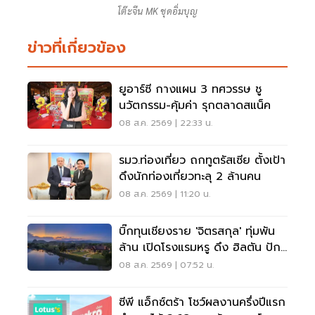
โต๊ะจีน MK ชุดอิ่มบุญ
ข่าวที่เกี่ยวข้อง
ยูอาร์ซี กางแผน 3 ทศวรรษ ชู
นวัตกรรม-คุ้มค่า รุกตลาดสแน็ค
08 ส.ค. 2569 | 22:33 น.
รมว.ท่องเที่ยว ถกทูตรัสเซีย ตั้งเป้า
ดึงนักท่องเที่ยวทะลุ 2 ล้านคน
08 ส.ค. 2569 | 11:20 น.
บิ๊กทุนเชียงราย 'จิตรสกุล' ทุ่มพัน
ล้าน เปิดโรงแรมหรู ดึง ฮิลตัน ปัก
หมุดแบรนด์ใหม่
08 ส.ค. 2569 | 07:52 น.
ซีพี แอ็กซ์ตร้า โชว์ผลงานครึ่งปีแรก