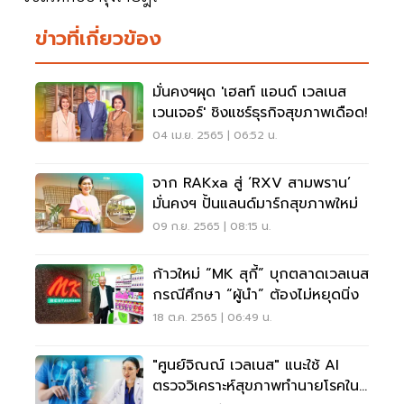
ข่าวที่เกี่ยวข้อง
มั่นคงฯผุด 'เฮลท์ แอนด์ เวลเนส
เวนเจอร์' ชิงแชร์ธุรกิจสุขภาพเดือด!
04 เม.ย. 2565 | 06:52 น.
จาก RAKxa สู่ ‘RXV สามพราน’
มั่นคงฯ ปั้นแลนด์มาร์กสุขภาพใหม่
09 ก.ย. 2565 | 08:15 น.
ก้าวใหม่ “MK สุกี้” บุกตลาดเวลเนส
กรณีศึกษา “ผู้นำ” ต้องไม่หยุดนิ่ง
18 ต.ค. 2565 | 06:49 น.
"ศูนย์จิณณ์ เวลเนส" แนะใช้ AI
ตรวจวิเคราะห์สุขภาพทำนายโรคใน