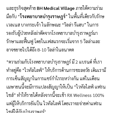
และธุรกิจสุดท้าย
BH Medical Village
ภายใต้ความร่วม
มือกับ “
โรงพยาบาลบำรุงราษฎร์
” ในพื้นที่เดียวกับรักษ
เวลเนส บางกระเจ้า ในลักษณะ “วิลล่า รีแฮบ” ในการ
รองรับผู้ป่วยหลังผ่าตัดจากโรงพยาบาลบำรุงราษฎร์มา
รักษาและฟื้นฟู โดยในเฟสแรกจะเริ่มจาก 5 วิลล่าและ
อาจขยายไปได้ถึง 8-10 วิลล่าในอนาคต
“ความร่วมกับโรงพยาบาลบำรุงราษฎร์ มี 2 แบรนด์ ที่เรา
ทำอยู่คือ “ไวทัลไลฟ์” ให้บริการด้านการชะลอวัย เดิมเรามี
การเซ็นสัญญาในการแชร์กำไรระหว่างกัน แต่ในเดือน
เมษายนนี้จะมีการแปลงสัญญาให้เป็น “ไวทัลไลฟ์ แฟรน
ไชส์” ทำให้รายได้หลังจากนี้จะเข้า RX Wellness 100%
แต่ผู้ให้บริการยังเป็น ไวทัลไลฟ์ โดยเราจะจ่ายค่าแฟรน
ไชส์ให้กับบำรุงราษฎร์"