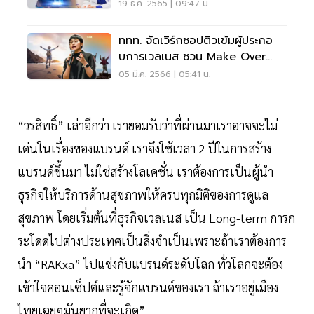
อนาคต
19 ธ.ค. 2565 | 09:47 น.
ททท. จัดเวิร์กชอปติวเข้มผู้ประกอ
บการเวลเนส ชวน Make Over
พลิกโฉมธุรกิจ
05 มี.ค. 2566 | 05:41 น.
“วรสิทธิ์” เล่าอีกว่า เรายอมรับว่าที่ผ่านมาเราอาจจะไม่
เด่นในเรื่องของแบรนด์ เราจึงใช้เวลา 2 ปีในการสร้าง
แบรนด์ขึ้นมา ไม่ใช่สร้างโลเคชั่น เราต้องการเป็นผู้นำ
ธุรกิจให้บริการด้านสุขภาพให้ครบทุกมิติของการดูแล
สุขภาพ โดยเริ่มต้นที่ธุรกิจเวลเนส เป็น Long-term การก
ระโดดไปต่างประเทศเป็นสิ่งจำเป็นเพราะถ้าเราต้องการ
นำ “RAKxa” ไปแข่งกับแบรนด์ระดับโลก ทั่วโลกจะต้อง
เข้าใจคอนเซ็ปต์และรู้จักแบรนด์ของเรา ถ้าเราอยู่เมือง
ไทยเฉยๆมันยากที่จะเกิด”