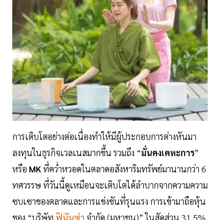
การเติบโตอย่างต่อเนื่องทำให้มีผู้ประกอบการต่างหันมา
ลงทุนในธุรกิจเวลเนสมากขึ้น รวมถึง “
มั่นคงเคหะการ
”
หรือ
MK
ที่คว่ำหวอดในตลาดอสังหาริมทรัพย์มานานกว่า 6
ทศวรรษ ที่วันนี้ดูเหมือนจะเติบโตได้ลำบากจากความความ
ซบเซาของตลาดและการแข่งขันที่รุนแรง การเข้ามาถือหุ้น
ของ “บริษัท
ฟินันซ่า
จำกัด (มหาชน)” ในสัดส่วน 31.5%