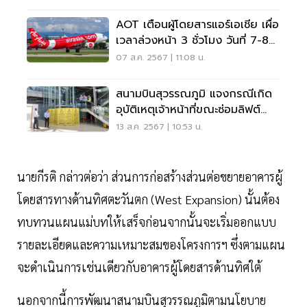
AOT เตือนผู้โดยสารแอร์เอเชีย เผื่อ
เวลาล่วงหน้า 3 ชั่วโมง วันที่ 7-8
ส.ค.นี้
07 ส.ค. 2567 | 11:08 น.
สนามบินสุวรรณภูมิ แจงกรณีเกิด
อุบัติเหตุเจ้าหน้าที่ขณะซ่อมลิฟต์
เสียชีวิต
13 ส.ค. 2567 | 10:53 น.
นายกีรติ กล่าวต่อว่า ส่วนการก่อสร้างส่วนต่อขยายอาคารผู้
โดยสารทางด้านทิศตะวันตก (West Expansion) นั้นต้อง
ทบทวนแผนแม่บทให้เสร็จก่อนจากนั้นจะเริ่มออกแบบ
รายละเอียดและความเหมาะสมของโครงการฯ ซึ่งตามแผน
จะดำเนินการเช่นเดียวกับอาคารผู้โดยสารด้านทิศใต้
นอกจากนี้การพัฒนาสนามบินสุวรรณภูมิตามนโยบาย