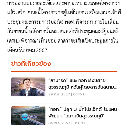
การออกแบบรายละเอียดและความเหมาะสมของโครงการฯ
แล้วเสร็จ ขณะนี้โครงการฯอยู่ในขั้นตอนเตรียมเสนอเข้าที่
ประชุมคณะกรรมการ(บอร์ด) ทอท.พิจารณา ภายในเดือน
กันยายนนี้ หลังจากนั้นจะเสนอต่อที่ประชุมคณะรัฐมนตรี
(ครม.) พิจารณาเห็นชอบ คาดว่าจะเริ่มเปิดประมูลภายใน
เดือนธันวาคม 2567
ข่าวที่เกี่ยวข้อง
“สามารถ” แนะ ทอท.เร่งขยาย
สุวรรณภูมิ หวั่นผู้โดยสารล้นสนาม
บิน
29 ก.พ. 2567 | 03:16 น.
“ทอท.” ปลุก 3 บิ๊กโปรเจ็กต์ รับแผน
พัฒนา “สนามบินสุวรรณภูมิ”
06 พ.ค. 2567 | 01:00 น.