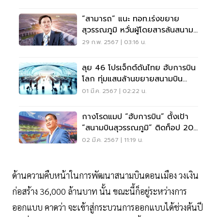
“สามารถ” แนะ ทอท.เร่งขยาย
สุวรรณภูมิ หวั่นผู้โดยสารล้นสนาม
บิน
29 ก.พ. 2567 | 03:16 น.
ลุย 46 โปรเจ็กต์ดันไทย ฮับการบิน
โลก ทุ่มแสนล้านขยายสนามบิน
สุวรรณภูมิทิศใต้
01 มี.ค. 2567 | 02:22 น.
กางโรดแมป “ฮับการบิน” ตั้งเป้า
“สนามบินสุวรรณภูมิ” ติดท็อป 20
ภายใน 5 ปี
02 มี.ค. 2567 | 11:19 น.
ด้านความคืบหน้าในการพัฒนาสนามบินดอนเมือง วงเงิน
ก่อสร้าง 36,000 ล้านบาท นั้น ขณะนี้ก็อยู่ระหว่างการ
ออกแบบ คาดว่า จะเข้าสู่กระบวนการออกแบบได้ช่วงต้นปี