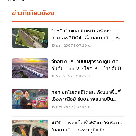
ข่าวที่เกี่ยวข้อง
“ทช.” เปิดแผนคืบหน้า สร้างถนน
สาย ฉช.2004 เชื่อมสนามบินสุวรร
รณภูมิ
15 ม.ค. 2567 | 07:29 น.
จี้ทอท.ดันสนามบินสุวรรณภูมิ ติด
อันดับ Top 20 โลก หนุนไทยฮับบิน
ภูมิภาค
11 ก.พ. 2567 | 08:42 น.
ทอท.ยกโมเดลชิโตเสะ พัฒนาพื้นที่
เชิงพาณิชย์ รับขยายสนามบิน
สุวรรณภูมิ
15 ก.พ. 2567 | 06:54 น.
AOT นำรถแท็กซี่ไฟฟ้ามาให้บริการ
ในสนามบินสุวรรณภูมิแล้ว