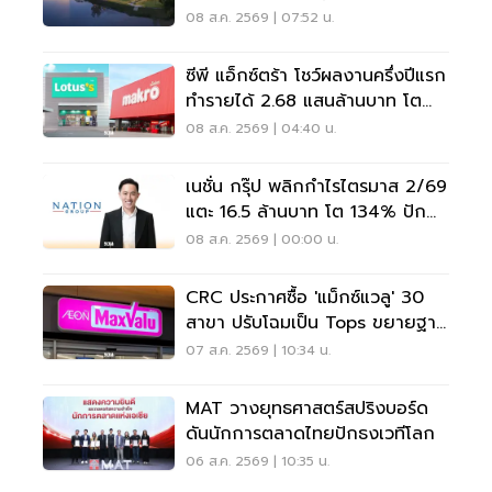
หมุดแบรนด์ใหม่
08 ส.ค. 2569 | 07:52 น.
ซีพี แอ็กซ์ตร้า โชว์ผลงานครึ่งปีแรก
ทำรายได้ 2.68 แสนล้านบาท โต
3.6%
08 ส.ค. 2569 | 04:40 น.
เนชั่น กรุ๊ป พลิกกำไรไตรมาส 2/69
แตะ 16.5 ล้านบาท โต 134% ปัก
หมุดสู่ ‘มีเดียเทค’
08 ส.ค. 2569 | 00:00 น.
CRC ประกาศซื้อ 'แม็กซ์แวลู' 30
สาขา ปรับโฉมเป็น Tops ขยายฐาน
ลูกค้าเพิ่ม 9 แสนราย
07 ส.ค. 2569 | 10:34 น.
MAT วางยุทธศาสตร์สปริงบอร์ด
ดันนักการตลาดไทยปักธงเวทีโลก
06 ส.ค. 2569 | 10:35 น.