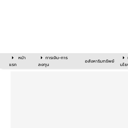
หน้า
การเงิน-การ
อสังหาริมทรัพย์
แรก
ลงทุน
นโย