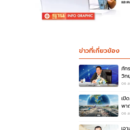
ข่าวที่เกี่ยวข้อง
ภัท
วิท
เดิ
06 ส.
เปิ
พาณ
เวี
06 ส.
เจา