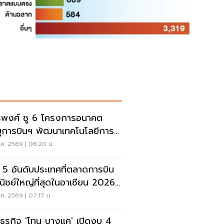
รพงศ์ ชู 6 โครงการอนาคต
ยุการบินฯ พัฒนาเทคโนโลยีการ
นอากาศ การบินยุคใหม่
ค. 2569 | 08:20 น.
ด 5 อันดับประเทศที่ตลาดการบิน
ิชย์ใหญ่ที่สุดในอาเซียน 2026
ยดนามแซงไทยแล้ว
ค. 2569 | 07:17 น.
ะธุรกิจ 'โทน บางแค' เปิดงบ 4