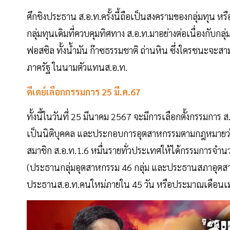
ศึกชิงประธาน ส.อ.ท.ครั้งนี้ถือเป็นสงครามของกลุ่มทุน หรือ
กลุ่มทุนเดิมที่ควบคุมทิศทาง ส.อ.ท.มาอย่างต่อเนื่องกั
ฟอสซิล ทั้งนํ้ามัน ก๊าซธรรมชาติ ถ่านหิน ซึ่งใครชนะจ
ภาครัฐ ในนามตัวแทนส.อ.ท.
ดีเดย์เลือกกรรมการ 25 มี.ค.67
ทั้งนี้ในวันที่ 25 มีนาคม 2567 จะมีการเลือกตั้งกรรมกา
เป็นนิติบุคคล และประกอบการอุตสาหกรรมตามกฎหมายว่าด้
สมาชิก ส.อ.ท.1.6 หมื่นรายทั่วประเทศให้ได้กรรมการจำ
(ประธานกลุ่มอุตสาหกรรม 46 กลุ่ม และประธานสภาอุตสาหก
ประธานส.อ.ท.คนใหม่ภายใน 45 วัน หรือประมาณเดือนเ