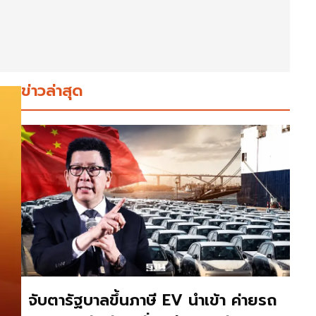
ข่าวล่าสุด
จับตารัฐบาลขึ้นภาษี EV นำเข้า ค่ายรถ