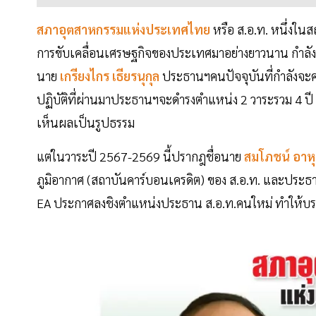
สภาอุตสาหกรรมแห่งประเทศไทย
หรือ ส.อ.ท. หนึ่งใ
การขับเคลื่อนเศรษฐกิจของประเทศมาอย่างยาวนาน กำลังจ
นาย
เกรียงไกร เธียรนุกุล
ประธานฯคนปัจจุบันที่กำลังจะค
ปฏิบัติที่ผ่านมาประธานฯจะดำรงตำแหน่ง 2 วาระรวม 4 ปี
เห็นผลเป็นรูปธรรม
แต่ในวาระปี 2567-2569 นี้ปรากฎชื่อนาย
สมโภชน์ อาหุ
ภูมิอากาศ (สถาบันคาร์บอนเครดิต) ของ ส.อ.ท. และประธาน
EA ประกาศลงชิงตำแหน่งประธาน ส.อ.ท.คนใหม่ ทำให้บรร