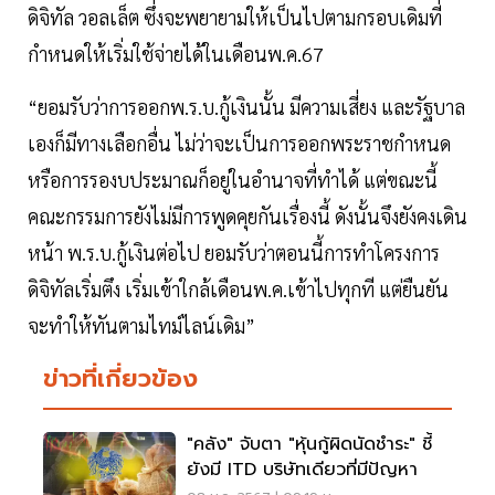
ดิจิทัล วอลเล็ต ซึ่งจะพยายามให้เป็นไปตามกรอบเดิมที่
กำหนดให้เริ่มใช้จ่ายได้ในเดือนพ.ค.67
“ยอมรับว่าการออกพ.ร.บ.กู้เงินนั้น มีความเสี่ยง และรัฐบาล
เองก็มีทางเลือกอื่น ไม่ว่าจะเป็นการออกพระราชกำหนด
หรือการรองบประมาณก็อยู่ในอำนาจที่ทำได้ แต่ขณะนี้
คณะกรรมการยังไม่มีการพูดคุยกันเรื่องนี้ ดังนั้นจึงยังคงเดิน
หน้า พ.ร.บ.กู้เงินต่อไป ยอมรับว่าตอนนี้การทำโครงการ
ดิจิทัลเริ่มตึง เริ่มเข้าใกล้เดือนพ.ค.เข้าไปทุกที แต่ยืนยัน
จะทำให้ทันตามไทม์ไลน์เดิม”
ข่าวที่เกี่ยวข้อง
"คลัง" จับตา "หุ้นกู้ผิดนัดชำระ" ชี้
ยังมี ITD บริษัทเดียวที่มีปัญหา