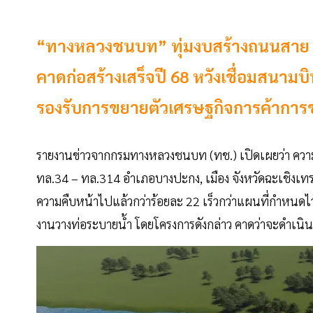
“ทางหลวงชนบท” ทุ่มงบสร้างถนนสาย ฉช
คาดก่อสร้างเสร็จปี 68 หวังเชื่อมสนาม
รองรับการขยายตัวเศรษฐกิจการค้ากา
รายงานข่าวจากกรมทางหลวงชนบท (ทช.) เปิดเผยว่า คว
ทล.34 – ทล.314 อำเภอบางปะกง, เมือง จังหวัดฉะเชิงเทร
ความคืบหน้าไปแล้วกว่าร้อยละ 22 เร็วกว่าแผนที่กำหนด
งานวางท่อระบายน้ำ โดยโครงการดังกล่าว คาดว่าจะดำเนิน