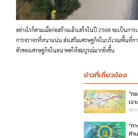
อย่างไรก็ตามเมื่อก่อสร้างแล้วเสร็จในปี 2568 จะเป็นกา
การจราจรที่หนาแน่น ส่งเสริมเศรษฐกิจในบริเวณพื้นที่
ตัวของเศรษฐกิจในอนาคตให้สมบูรณ์มากยิ่งขึ้น
ข่าวที่เกี่ยวข้อง
“ทช
เจา
บิน
05 ก.
“ทา
ค้า