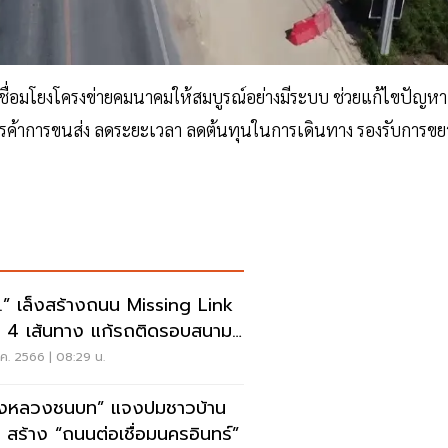
รเชื่อมโยงโครงข่ายคมนาคมให้สมบูรณ์อย่างมีระบบ ช่วยแก้ไขปัญหา
การค้าการขนส่ง ลดระยะเวลา ลดต้นทุนในการเดินทาง รองรับการขย
.” เล็งสร้างถนน Missing Link
ะ 4 เส้นทาง แก้รถติดรอบสนาม
สุวรรณภูมิ
ค. 2566 | 08:29 น.
งหลวงชนบท” แจงปมชาวบ้าน
น สร้าง “ถนนต่อเชื่อมนครอินทร์”