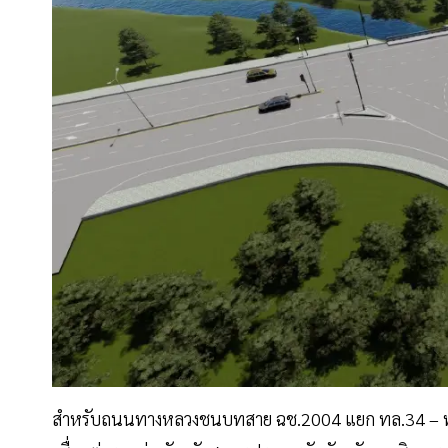
สำหรับถนนทางหลวงชนบทสาย ฉช.2004 แยก ทล.34 – ทล.3