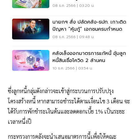
โครงการได้
08 ธ.ค. 2566 | 03:20 น.
นายกฯ สั่ง ปลัดคลัง-ธปท. เกาะติด
ปัญหา “หุ้นกู้” เอกชนครบกำหนด
08 ธ.ค. 2566 | 09:48 น.
คลังเล็งออกมาตรการแก้หนี้ อุ้มลูก
หนี้สินเชื่อโควิด 2 ล้านคน
10 ธ.ค. 2566 | 03:54 น.
ซึ่งลูกหนี้กลุ่มดังกล่าวจะเข้าสู่กระบวนการปรับปรุง
โครงสร้างหนี้ หากสามารถชำระได้ตามเงื่อนไข 3 เดือน จะ
ได้รับการพักชำระเงินต้นและลดดอกเบี้ย 1% เป็นระยะ
เวลาหนึ่งปี
กระทรวงการคลังจะนำเสนอมาตรการนี้เพื่อให้คณะ