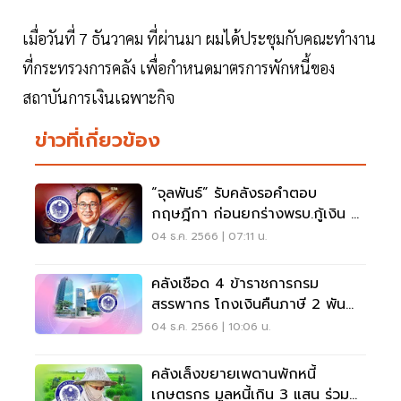
เมื่อวันที่ 7 ธันวาคม ที่ผ่านมา ผมได้ประชุมกับคณะทำงาน
ที่กระทรวงการคลัง เพื่อกำหนดมาตรการพักหนี้ของ
สถาบันการเงินเฉพาะกิจ
ข่าวที่เกี่ยวข้อง
“จุลพันธ์” รับคลังรอคำตอบ
กฤษฎีกา ก่อนยกร่างพรบ.กู้เงิน 5
แสนล้าน
04 ธ.ค. 2566 | 07:11 น.
คลังเชือด 4 ข้าราชการกรม
สรรพากร โกงเงินคืนภาษี 2 พัน
ล้าน
04 ธ.ค. 2566 | 10:06 น.
คลังเล็งขยายเพดานพักหนี้
เกษตรกร มูลหนี้เกิน 3 แสน ร่วม