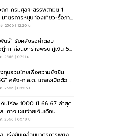
งถก กรมศุลฯ-สรรพสามิต 1
. มาตรการหนุนท่องเที่ยว-รื้อภาษี
าเบียร์
ย. 2566 | 12:20 น.
ลพันธ์” รับคลังรอคำตอบ
ฎีกา ก่อนยกร่างพรบ.กู้เงิน 5
ล้าน
ค. 2566 | 07:11 น.
งทุนรวมไทยเพื่อความยั่งยืน
G" คลัง-ก.ล.ต. แถลงเปิดตัว 8
ี้
ค. 2566 | 08:06 น.
คเงินไร่ละ 1000 ปี 66 67 ล่าสุด
.ส. กางแผนจ่ายเงินเดือน
วาคม
ค. 2566 | 00:18 น.
.ส. เร่งขับเคลื่อนมาตรการพยุง