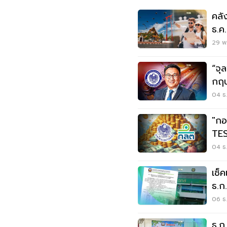
คลั
ธ.ค
เหล้
29 พ.
“จุ
กฤษ
แสน
04 ธ.
"กอ
TES
ธ.ค.น
04 ธ.
เช็
ธ.ก
ธัน
06 ธ.
ธ.ก