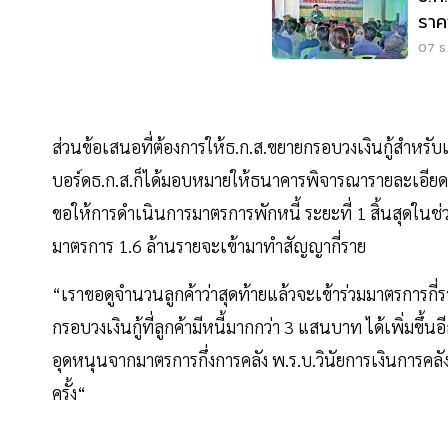
ราค
ราย
07 ธ.
ส่วนข้อเสนอที่ต้องการให้ธ.ก.ส.ขยายกรอบวงเงินกู้สำหรั
บอร์ดธ.ก.ส.ก็ได้มอบหมายให้ธนาคารพิจารณารายละเอียด แ
ขอให้การดำเนินการมาตรการพักหนี้ ระยะที่ 1 สิ้นสุดในช่วง
มาตรการ 1.6 ล้านรายจะเข้ามาทำสัญญากี่ราย
“เราขอดูจำนวนลูกค้าว่าสุดท้ายแล้วจะเข้าร่วมมาตรการ
กรอบวงเงินกู้ที่ลูกค้ามีหนี้มากกว่า 3 แสนบาท ได้เพิ่
อุดหนุนจากมาตรการกึ่งการคลัง พ.ร.บ.วินัยการเงินการคลั
ครั้ง“