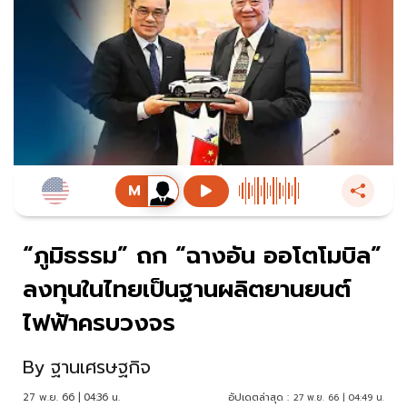
“ภูมิธรรม” ถก “ฉางอัน ออโตโมบิล”
ลงทุนในไทยเป็นฐานผลิตยานยนต์
ไฟฟ้าครบวงจร
By
ฐานเศรษฐกิจ
27 พ.ย. 66 | 04:36 น.
อัปเดตล่าสุด :
27 พ.ย. 66 | 04:49 น.