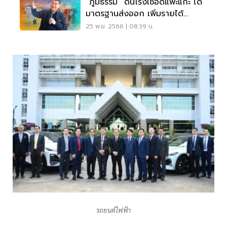
“ภูมิธรรม” ดันโรงเชือดแพะแกะ ได้
มาตรฐานส่งออก เพิ่มรายได้
เกษตรกร
25 พ.ย. 2566 | 08:39 น.
รถยนต์ไฟฟ้า