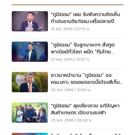
"ภูมิธรรม" เผย รับฟังความคิดเห็น
ทำประชามติแก้รธน.เสร็จปลายปี
15 พ.ย. 2566 | 07:15 น.
“ภูมิธรรม” รับลูกนายกฯ สั่งทูต
พาณิชย์ทั่วโลก ผนึก "ทีมไทย
แลนด์" เจาะตลาดโลก
21 พ.ย. 2566 | 10:57 น.
ชาวนาหน้าบาน “ภูมิธรรม” ชง
ครม.เคาะ ชดเชยดอกเบี้ยโรงสีเก็บ
สต๊อก ดึงราคาข้าว
23 พ.ย. 2566 | 10:30 น.
"ภูมิธรรม" ลุยเชียงราย แก้ปัญหา
สินค้าเกษตร เปิดงานธงฟ้า
25 พ.ย. 2566 | 06:20 น.