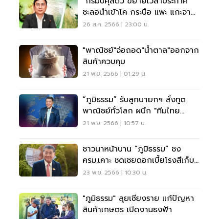
"กรมปศุสัตว์"ขยายเวลาประกาศ
ชะลอนำเข้าโค กระบือ แพะ แกะจาก
เมียนมา
26 ส.ค. 2566 | 23:00 น.
"พาณิชย์"จ่อถอด"น้ำตาล"ออกจาก
สินค้าควบคุม
21 พ.ย. 2566 | 01:29 น.
“ภูมิธรรม” รับลูกนายกฯ สั่งทูต
พาณิชย์ทั่วโลก ผนึก "ทีมไทย
แลนด์" เจาะตลาดโลก
21 พ.ย. 2566 | 10:57 น.
ชาวนาหน้าบาน “ภูมิธรรม” ชง
ครม.เคาะ ชดเชยดอกเบี้ยโรงสีเก็บ
สต๊อก ดึงราคาข้าว
23 พ.ย. 2566 | 10:30 น.
"ภูมิธรรม" ลุยเชียงราย แก้ปัญหา
สินค้าเกษตร เปิดงานธงฟ้า