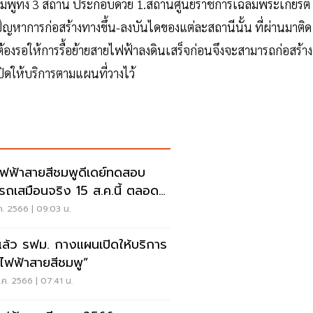
ชมพูทั้ง 3 สถานี ประกอบด้วย 1.สถานีศูนย์ราชการเฉลิมพระเกียรติ
ปัญหาการก่อสร้างทางขึ้น-ลงบันไดของแต่ละสถานีนั้น ที่ผ่านมาติด
งรอให้การรื้อย้ายสายไฟฟ้าลงดินเสร็จก่อนจึงจะสามารถก่อสร้าง
ปิดให้บริการตามแผนที่วางไว้
ฟฟ้าสายสีชมพูดีเดย์ทดสอบ
นรถเสมือนจริง 15 ส.ค.นี้ ตลอด
งสาย 30 สถานี
ค. 2566 | 09:03 น.
แล้ว รฟม. กางแผนเปิดให้บริการ
ไฟฟ้าสายสีชมพู”
ค. 2566 | 07:41 น.