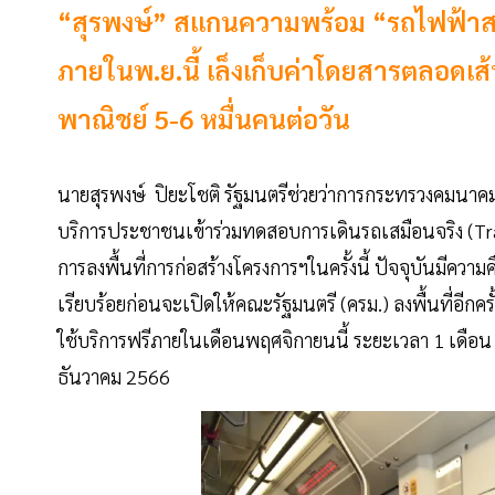
“สุรพงษ์” สแกนความพร้อม “รถไฟฟ้าสาย
ภายในพ.ย.นี้ เล็งเก็บค่าโดยสารตลอดเส
พาณิชย์ 5-6 หมื่นคนต่อวัน
นายสุรพงษ์ ปิยะโชติ รัฐมนตรีช่วยว่าการกระทรวงคมนาคม
บริการประชาชนเข้าร่วมทดสอบการเดินรถเสมือนจริง (Trai
การลงพื้นที่การก่อสร้างโครงการฯในครั้งนี้ ปัจจุบันมีควา
เรียบร้อยก่อนจะเปิดให้คณะรัฐมนตรี (ครม.) ลงพื้นที่อีก
ใช้บริการฟรีภายในเดือนพฤศจิกายนนี้ ระยะเวลา 1 เดือน
ธันวาคม 2566