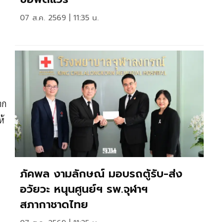
07 ส.ค. 2569 | 11:35 น.
าก
ห้
ภัคพล งามลักษณ์ มอบรถตู้รับ-ส่ง
อวัยวะ หนุนศูนย์ฯ รพ.จุฬาฯ
สภากาชาดไทย