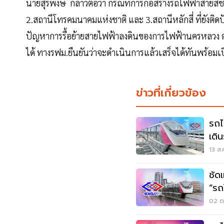
นายสุรพงษ์ กล่าวต่อว่า กรณีที่การก่อสร้างรถไฟฟ้าสายสี
2.สถานีโทรคมนาคมแห่งชาติ และ 3.สถานีหลักสี่ ที่ยังติด
ปัญหาการรื้อย้ายสายไฟฟ้าลงดินของการไฟฟ้านครหลวง ต้อ
ได้ ทางรฟม.ยืนยันว่าจะดำเนินการแล้วเสร็จได้ทันพร้อมเ
ข่าวที่เกี่ยวข้อง
รถไ
เดิ
ทั้
13 ส.
ชัด
“รถ
02 ต.