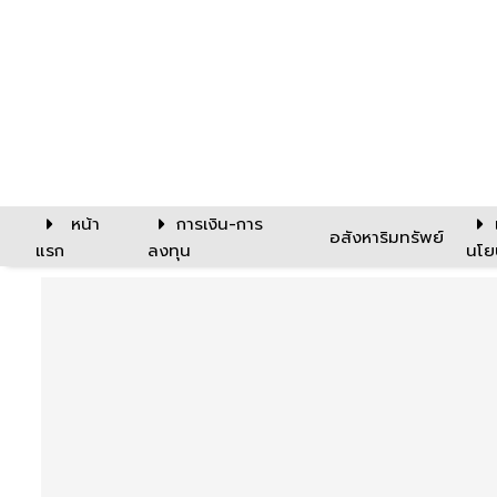
หน้า
การเงิน-การ
อสังหาริมทรัพย์
แรก
ลงทุน
นโย