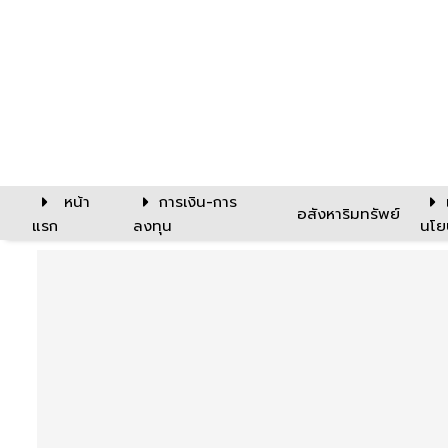
หน้า
การเงิน-การ
อสังหาริมทรัพย์
แรก
ลงทุน
นโย