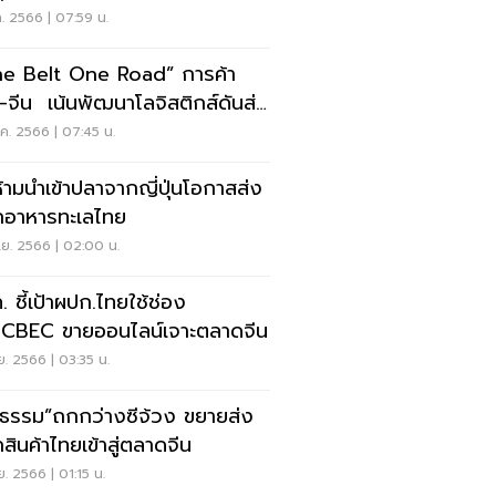
ค. 2566 | 07:59 น.
e Belt One Road” การค้า
ฒนาโลจิสติกส์ดันส่ง
เพิ่ม
ค. 2566 | 07:45 น.
ห้ามนำเข้าปลาจากญี่ปุ่นโอกาสส่ง
อาหารทะเลไทย
.ย. 2566 | 02:00 น.
. ชี้เป้าผปก.ไทยใช้ช่อง
CBEC ขายออนไลน์เจาะตลาดจีน
ย. 2566 | 03:35 น.
ิธรรม”ถกกว่างซีจ้วง ขยายส่ง
สินค้าไทยเข้าสู่ตลาดจีน
ย. 2566 | 01:15 น.