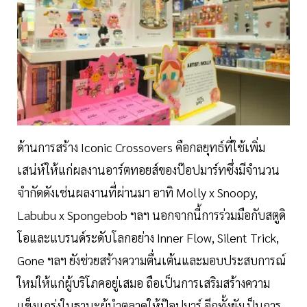
ด้านการสร้าง Iconic Crossovers คือกลยุทธ์ที่ใช้เพิ่ม
เสน่ห์ให้แก่ผลงานอาร์ตทอยส์ของป๊อปมาร์ทซึ่งมีจำนวน
จำกัดดังเช่นผลงานที่ผ่านมา อาทิ Molly x Snoopy,
Labubu x Spongebob ฯลฯ นอกจากนี้การร่วมมือกับสตูดิ
โอและแบรนด์ระดับโลกอย่าง Inner Flow, Silent Trick,
Gone ฯลฯ ยังช่วยสร้างความตื่นเต้นและมอบประสบการณ์
ใหม่ให้แก่ผู้บริโภคอยู่เสมอ ถือเป็นการเสริมสร้างความ
แข็งแกร่งในฐานะผู้นำตลาดให้ป๊อปมาร์ อีกทั้งยังเป็นการ