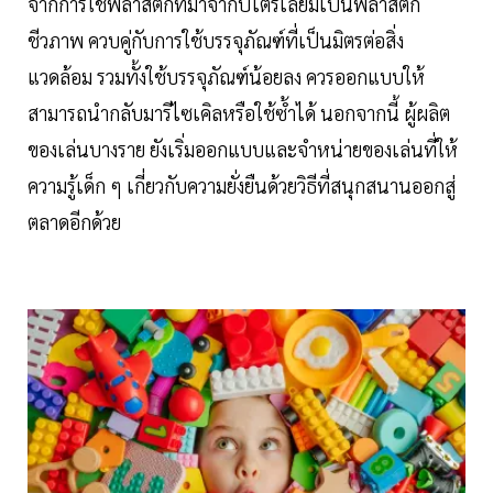
จากการใช้พลาสติกที่มาจากปิโตรเลียมเป็นพลาสติก
ชีวภาพ ควบคู่กับการใช้บรรจุภัณฑ์ที่เป็นมิตรต่อสิ่ง
แวดล้อม รวมทั้งใช้บรรจุภัณฑ์น้อยลง ควรออกแบบให้
สามารถนำกลับมารีไซเคิลหรือใช้ซ้ำได้ นอกจากนี้ ผู้ผลิต
ของเล่นบางราย ยังเริ่มออกแบบและจำหน่ายของเล่นที่ให้
ความรู้เด็ก ๆ เกี่ยวกับความยั่งยืนด้วยวิธีที่สนุกสนานออกสู่
ตลาดอีกด้วย