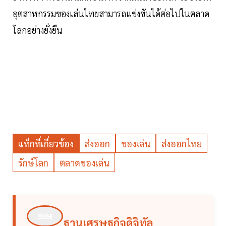
อุตสาหกรรมของเล่นไทยสามารถแข่งขันได้ต่อไปในตลาด
โลกอย่างยั่งยืน
แท็กที่เกี่ยวข้อง
ส่งออก
ของเล่น
ส่งออกไทย
รักษ์โลก
ตลาดของเล่น
ฐานเศรษฐกิจดิจิทัล