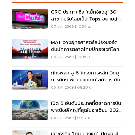
CRC ประกาศซื้อ 'แม็กซ์แวลู' 30
สาขา ปรับโฉมเป็น Tops ขยายฐาน
ลูกค้าเพิ่ม 9 แสนราย
07 ส.ค. 2569 | 10:34 น.
MAT วางยุทธศาสตร์สปริงบอร์ด
ดันนักการตลาดไทยปักธงเวทีโลก
06 ส.ค. 2569 | 10:35 น.
ภัทรพงศ์ ชู 6 โครงการหลัก วิทยุ
การบินฯ พัฒนาเทคโนโลยีการเดิน
อากาศ การบินยุคใหม่
06 ส.ค. 2569 | 08:20 น.
เปิด 5 อันดับประเทศที่ตลาดการบิน
พาณิชย์ใหญ่ที่สุดในอาเซียน 2026
เวียดนามแซงไทยแล้ว
06 ส.ค. 2569 | 07:17 น.
เจาะธุรกิจ 'โทน บางแค' เปิดงบ 4