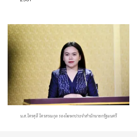
น.ส.ไตรศุลี ไตรสรณกุล รองโฆษกประจำสำนักนายกรัฐมนตรี