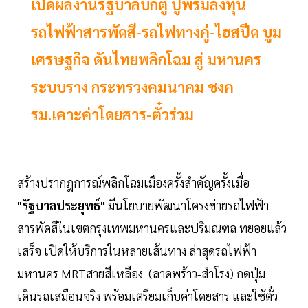
เปิดผลงานรัฐบาลบิ๊กตู่ ปูพรมลงทุน
รถไฟฟ้าสารพัดสี-รถไฟทางคู่-ไฮสปีด บูม
เศรษฐกิจ ดันไทยพลิกโฉม สู่ มหานคร
ระบบราง กระทรวงคมนาคม ชงค
รม.เคาะค่าโดยสาร-ตั๋วร่วม
สร้างปรากฎการณ์พลิกโฉมเมืองครั้งสำคัญครั้งเมื่อ
"รัฐบาลประยุทธ์"
มีนโยบายพัฒนาโครงข่ายรถไฟฟ้า
สารพัดสีในเขตกรุงเทพมหานครและปริมณฑล ทยอยแล้ว
เสร็จ เปิดให้บริการในหลายเส้นทาง ล่าสุดรถไฟฟ้า
มหานคร MRTสายสีเหลือง (ลาดพร้าว-สำโรง) กดปุ่ม
เดินรถเสมือนจริง พร้อมเตรียมเก็บค่าโดยสาร และใช้ตั๋ว