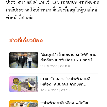
ประชาชน รวมถึงค่าแรกเข้า และการขยายอาคารที่จอดรถ
กรณีประชาชนใช้บริการมากขึ้นต้องขึ้นอยู่กับรัฐบาลใหม่
ทำหน้าที่สานต่อ
ข่าวที่เกี่ยวข้อง
"ประยุทธ์" เช็คผลงาน รถไฟฟ้าสาย
สีเหลือง เปิดวันนี้ครบ 23 สถานี
19 มิ.ย. 2566 | 06:11 น.
เคาะค่าโดยสาร “รถไฟฟ้าสายสี
เหลือง” คมนาคม คาดชงค
รม.สัปดาห์หน้า
20 มิ.ย. 2566 | 07:31 น.
รถไฟฟ้าสายสีเหลือง พลิกโฉม