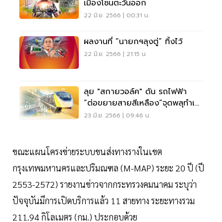
เมืองโซนตะวันออก
22 มิ.ย. 2566 | 00:31 น.
ผลงานที่ “นายกฯลุงตู่” ทิ้งไว้
22 มิ.ย. 2566 | 21:15 น.
ลุย "สกายวอล์ค" ดัน รถไฟฟ้า
“ต่อขยายสายสีเหลือง”จุดพลุทำเล
ทอง
23 มิ.ย. 2566 | 09:46 น.
ขณะแผนโครงข่ายระบบขนส่งทางรางในเขต
กรุงเทพมหานครและปริมณฑล (M-MAP) ระยะ 20 ปี (ปี
2553-2572) รายงานข่าวจากกระทรวงคมนาคม ระบุว่า
ปัจจุบันมีการเปิดบริการแล้ว 11 สายทาง ระยะทางรวม
211.94 กิโลเมตร (กม.) ประกอบด้วย