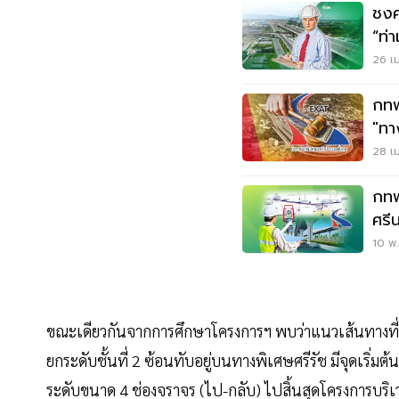
ชงค
“ท่
ล้า
26 เม
กทพ
"ทา
ร่ว
28 เม
กทพ
ศรี
ล้า
10 พ.
ขณะเดียวกันจากการศึกษาโครงการฯ พบว่าแนวเส้นทางที่เ
ยกระดับชั้นที่ 2 ซ้อนทับอยู่บนทางพิเศษศรีรัช มีจุดเร
ระดับขนาด 4 ช่องจราจร (ไป-กลับ) ไปสิ้นสุดโครงการบริ