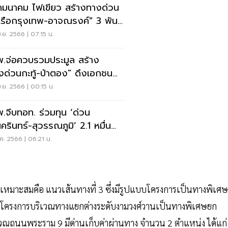
มนาคม ไฟเขียว สร้างทางด่วน
าเรือกรุงเทพ-อาจณรงค์” 3 พัน
น
.ย. 2566 | 07:15 น.
.จ่อควบรวมประมูล สร้าง
งด่วนกะทู้-ป่าตอง" ดึงเอกชน
มทุน
.ย. 2566 | 00:15 น.
.จีบทอท. ร่วมทุน ‘ด่วน
นครินทร์-สุวรรณภูมิ’ 2.1 หมื่น
น
ค. 2566 | 06:21 น.
หมาะสมคือ แนวเส้นทางที่ 3 ซึ่งมีรูปแบบโครงการเป็นทางพิเศษ
ิ่มต้นโครงการบริเวณทางแยกต่างระดับงามวงศ์วานเป็นทางพิเศษยก
เวณถนนพระราม 9 มีด่านเก็บค่าผ่านทาง จำนวน 2 ตำแหน่ง ได้แก่