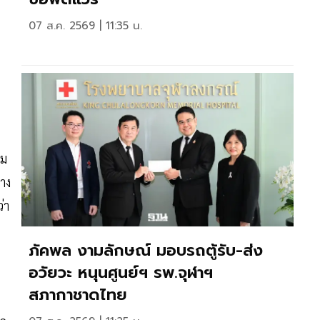
07 ส.ค. 2569 | 11:35 น.
าม
าง
่า
ภัคพล งามลักษณ์ มอบรถตู้รับ-ส่ง
อวัยวะ หนุนศูนย์ฯ รพ.จุฬาฯ
สภากาชาดไทย