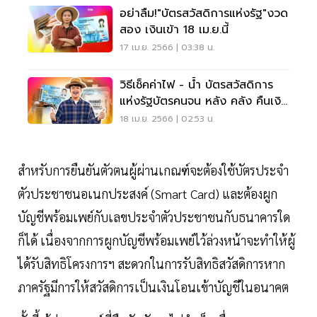
อย่าลืม!"บัตรสวัสดิการแห่งรัฐ"งวด
สอง เงินเข้า 18 เม.ย.นี้
17 เม.ย. 2566 | 03:38 น.
วิธีเช็คค่าไฟ - น้ำ บัตรสวัสดิการ
แห่งรัฐบัตรคนจน หลัง คลัง คืนเงิน
วันนี้
18 เม.ย. 2566 | 02:53 น.
สำหรับการยืนยันตัวตนผู้ผ่านเกณฑ์จะต้องใช้บัตรประจำ
ตัวประชาชนอเนกประสงค์ (Smart Card) และต้องผูก
บัญชีพร้อมเพย์กับเลขประจำตัวประชาชนกับธนาคารใด
ก็ได้ เนื่องจากการผูกบัญชีพร้อมเพย์ไว้ล่วงหน้าจะทำให้ผู้
ได้รับสิทธิโครงการฯ สะดวกในการรับสิทธิสวัสดิการหาก
ภาครัฐมีการให้สวัสดิการเป็นเงินโอนเข้าบัญชีในอนาคต