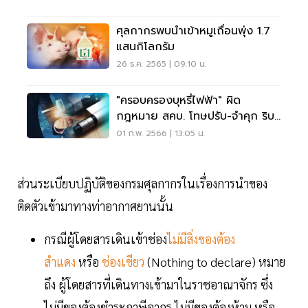
ศุลกากรพบนำเข้าหมูเถื่อนพุ่ง 1.7
แสนกิโลกรัม
26 ธ.ค. 2565 | 09:10 น.
"ครอบครองบุหรี่ไฟฟ้า" ผิด
กฎหมาย สคบ. โทษปรับ-จำคุก ริบ
ทำลาย
01 ก.พ. 2566 | 13:05 น.
ส่วนระเบียบปฏิบัติของกรมศุลกากรในเรื่องการนำของ
ติดตัวเข้ามาทางท่าอากาศยานนั้น
กรณีผู้โดยสารเดินเข้าช่อง
ไม่มีสิ่งของต้อง
สำแดง
หรือ
ช่องเขียว
(Nothing to declare) หมาย
ถึง ผู้โดยสารที่เดินทางเข้ามาในราชอาณาจักร ซึ่ง
ไม่มีของต้องชำระภาษีอากร ไม่มีของต้องห้าม หรือ